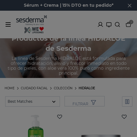
Sérum + Crema | 15% DTO en tu pedido*
0
Productos de la línea HIDRALOE
de Sesderma
La línea de Sesderma HIDRALOE está formulada para
ofrecer hidratación, alivio y frescor inmediato en todo
tipo de pieles, con aloe vera 100% puro como ingrediente
principal.
HOME
CUIDADO FACIAL
COLECCIÓN
HIDRALOE
FILTRAR