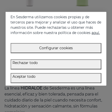
En Sesderma utilizamos cookies propias y de
Añadir
Añadir
terceros para mejorar y analizar el uso que haces de
nuestros site. Puede rechazarlas u obtener más
HIDRALOE Contorno De Ojos
HIDRALOE Gel De Baño
información sobre nuestra política de cookies
aquí.
Hidratanta, descongestiona, calma y regenera
Hidrata, alivia y protege tu piel
21.95 €
10.95 €
Configurar cookies
Rechazar todo
Aceptar todo
La línea
HIDRALOE
de Sesderma es una línea
esencial, eficaz y bien tolerada, pensada para el
cuidado diario de la piel cuando necesita confort,
hidratación y sensación calmante, sin fórmulas