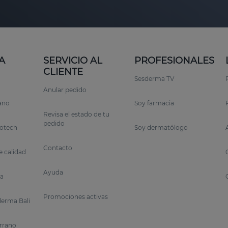
A
SERVICIO AL
PROFESIONALES
CLIENTE
Sesderma TV
Anular pedido
rano
Soy farmacia
Revisa el estado de tu
pedido
otech
Soy dermatólogo
Contacto
 calidad
Ayuda
a
Promociones activas
erma Bali
errano