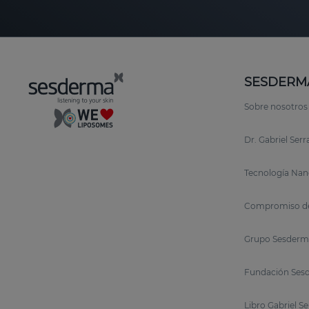
SESDERM
Sobre nosotros
Dr. Gabriel Ser
Tecnología Nan
Compromiso de
Grupo Sesderm
Fundación Sesd
Libro Gabriel S