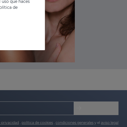
l uso que haces
lítica de
e privacidad
,
política de cookies
,
condiciones generales
y el
aviso legal