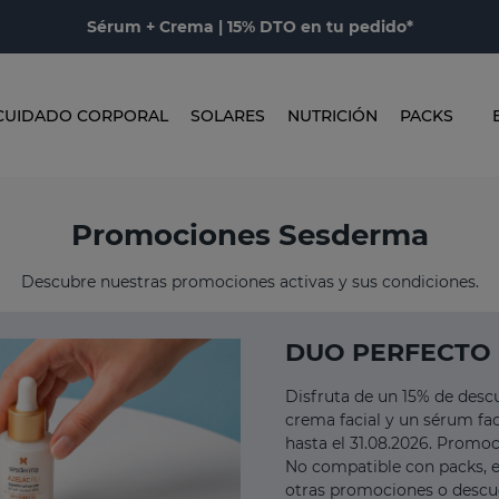
Sérum + Crema | 15% DTO en tu pedido*
CUIDADO CORPORAL
SOLARES
NUTRICIÓN
PACKS
Promociones Sesderma
Descubre nuestras promociones activas y sus condiciones.
DUO PERFECTO
Disfruta de un 15% de descu
crema facial y un sérum faci
hasta el 31.08.2026. Promo
No compatible con packs,
otras promociones o descu