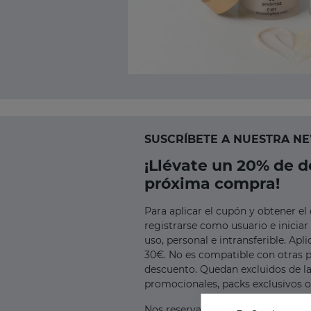
SUSCRÍBETE A NUESTRA N
¡Llévate un 20% de 
próxima compra!
Para aplicar el cupón y obtener el
registrarse como usuario e iniciar
uso, personal e intransferible. Apl
30€. No es compatible con otras 
descuento. Quedan excluidos de l
promocionales, packs exclusivos o
Nos reservamos el derecho de can