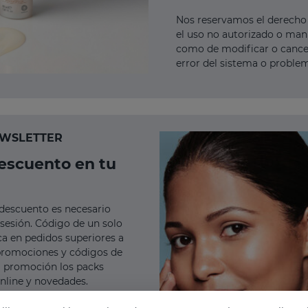
Nos reservamos el derecho 
el uso no autorizado o man
como de modificar o cance
error del sistema o proble
EWSLETTER
descuento en tu
 descuento es necesario
 sesión. Código de un solo
ica en pedidos superiores a
promociones y códigos de
a promoción los packs
nline y novedades.
celar cualquier pedido por