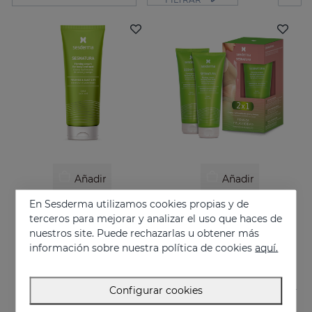
Añadir
Añadir
En Sesderma utilizamos cookies propias y de
SESNATURA Crema Reafirmante Senos Y Cuerpo
SESNATURA Duplo
terceros para mejorar y analizar el uso que haces de
Crema reafirmante de senos y cuerpo
Reafirma y tonifica tu piel
nuestros site. Puede rechazarlas u obtener más
39.95 €
39.95 €
información sobre nuestra política de cookies
aquí.
Configurar cookies