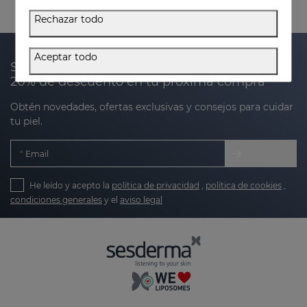
Rechazar todo
Aceptar todo
Suscríbete a nuestra newsletter y recibe un
20% de descuento en tu próxima compra
Obtén novedades, ofertas exclusivas y consejos para cuidar
tu piel.
Email
He leído y acepto la
política de privacidad
,
política de cookies
,
condiciones generales
y el
aviso legal