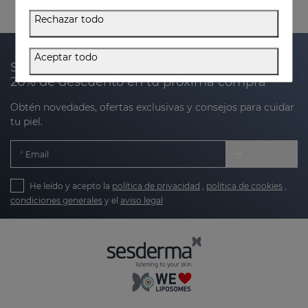
Rechazar todo
Aceptar todo
Suscríbete a nuestra newsletter y recibe un
20% de descuento en tu próxima compra
Obtén novedades, ofertas exclusivas y consejos para cuidar
tu piel.
Email
He leído y acepto la
política de privacidad
,
política de cookies
,
condiciones generales
y el
aviso legal