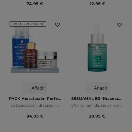
74.95 €
22.95 €
EXCLUSIVO ONLINE
Añadir
Añadir
PACK Hidratación Perfecta
SESMAHAL B3 -Niacinamide 6%
Tus básicos de hidratación en un pack
6% niacinamida. Sérum concentrado seborregulador
84.95 €
28.95 €