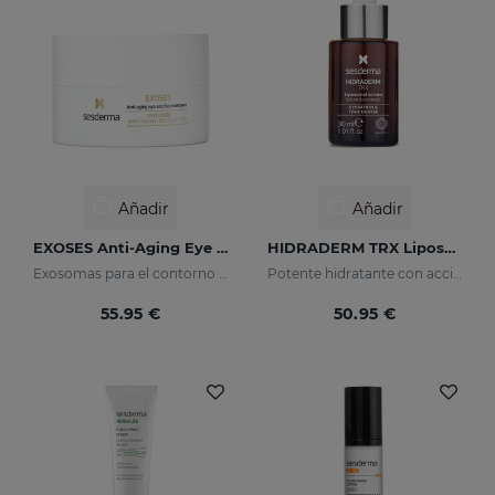
Añadir
Añadir
EXOSES Anti-Aging Eye And Lip Contour
HIDRADERM TRX Liposomal Serum
Exosomas para el contorno de ojos
Potente hidratante con acción despigmentante
55.95 €
50.95 €