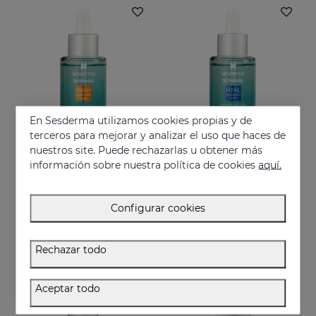
En Sesderma utilizamos cookies propias y de
terceros para mejorar y analizar el uso que haces de
nuestros site. Puede rechazarlas u obtener más
Añadir
Añadir
información sobre nuestra política de cookies
aquí.
SESMAHAL French Maritime Pine
SESMAHAL Hyal -Hyaluronic Acid 2.5%
Pino marítimo. Sérum concentrado despigmentante
2,5% ácido hialurónico. Sérum concentrado rellenador
Configurar cookies
28.95 €
28.95 €
Rechazar todo
Aceptar todo