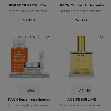
HIDRADERM HYAL Contorno De Ojos
PACK Confort Hidratante
Hidratación x3 para la zona del contorno de ojo
Rutina hidratante calmante para piel seca o sensibilizada
30.95 €
74.95 €
EXCLUSIVO ONLINE
Añadir
Añadir
PACK Superingredientes
ACEITE SUBLIME
Rutina completa de máxima hidratación, luminosidad y acción antiedad.
Con 7 aceites esenciales vegetales