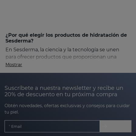
¿Por qué elegir los productos de hidratación de
Sesderma?
En Sesderma, la ciencia y la tecnología se unen
para ofrecer productos que proporcionan una
hidratación duradera, respetando la estructura
Mostrar
natural de la piel. Las fórmulas de Sesderma están
diseñadas para distintas necesidades de
hidratación
, desde pieles secas y sensibles hasta
Suscríbete a nuestra newsletter y recibe un
mixtas o grasas. Gracias a ingredientes de alta
20% de descuento en tu próxima compra
calidad y a la tecnología Nanotech, los productos
Obtén novedades, ofertas exclusivas y consejos para cuidar
de hidratación de Sesderma
garantizan una
tu piel.
absorción rápida y profunda, logrando resultados
visibles desde las primeras aplicaciones
.
Email