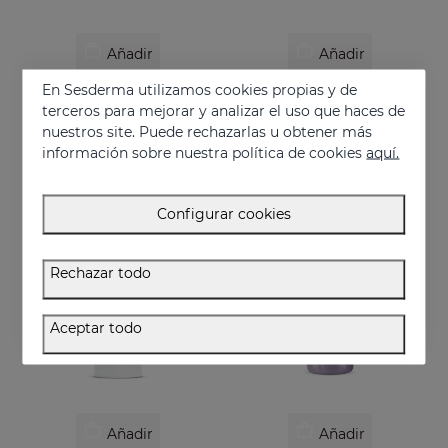
Añadir
Añadir
En Sesderma utilizamos cookies propias y de
HEXIDERMOL
LACTYFERRIN Gel De Higiene Íntima 200 Ml
terceros para mejorar y analizar el uso que haces de
Espuma higienizante
Máxima higiene, cuidado e hidratación
nuestros site. Puede rechazarlas u obtener más
19.95 €
14.95 €
información sobre nuestra política de cookies
aquí.
Configurar cookies
Rechazar todo
Aceptar todo
Añadir
Añadir