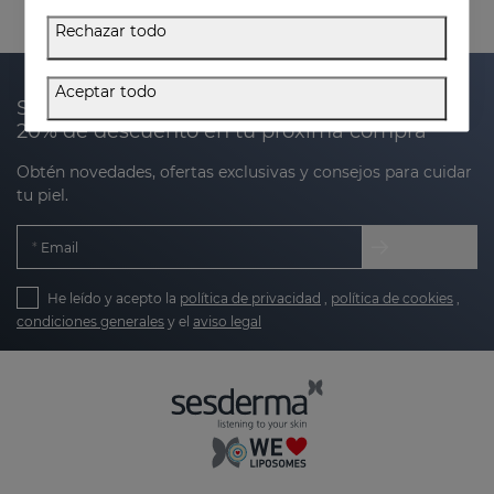
Rechazar todo
Aceptar todo
Suscríbete a nuestra newsletter y recibe un
20% de descuento en tu próxima compra
Obtén novedades, ofertas exclusivas y consejos para cuidar
tu piel.
Email
He leído y acepto la
política de privacidad
,
política de cookies
,
condiciones generales
y el
aviso legal