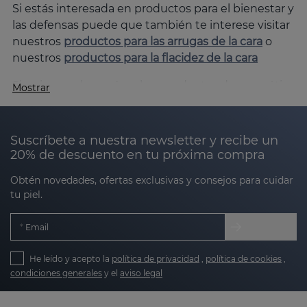
Si estás interesada en productos para el bienestar y
las defensas puede que también te interese visitar
nuestros
productos para las arrugas de la cara
o
nuestros
productos para la flacidez de la cara
Si quieres saber más sobre productos de cosmética
Mostrar
facial puede que también te interese visitar
nuestra sección de
Cremas para la cara
, la de
Serum para la cara
o nuestra sección de
Contorno
Suscríbete a nuestra newsletter y recibe un
de ojos
20% de descuento en tu próxima compra
Obtén novedades, ofertas exclusivas y consejos para cuidar
tu piel.
Email
He leído y acepto la
política de privacidad
,
política de cookies
,
condiciones generales
y el
aviso legal