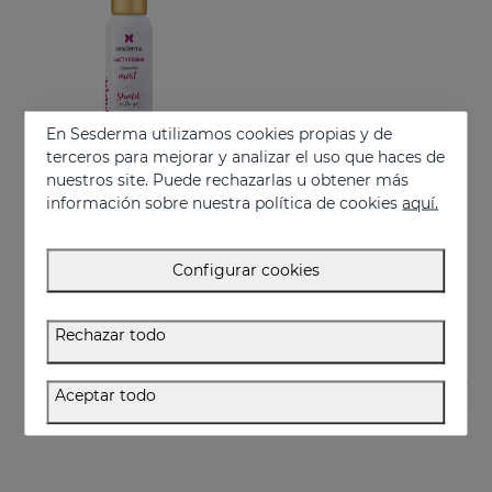
En Sesderma utilizamos cookies propias y de
terceros para mejorar y analizar el uso que haces de
nuestros site. Puede rechazarlas u obtener más
información sobre nuestra política de cookies
aquí.
Añadir
LACTYFERRIN Liposomal Mist 100ml
Configurar cookies
Bruma que hidrata la piel y la mantiene en perfecto estado
41.95 €
Rechazar todo
Aceptar todo