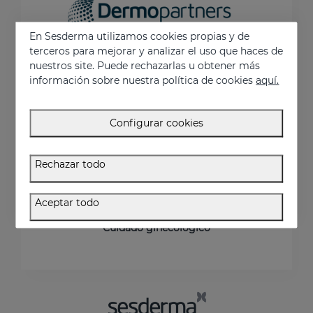
En Sesderma utilizamos cookies propias y de
terceros para mejorar y analizar el uso que haces de
Dermopartners
fabrica y desarrolla productos
nuestros site. Puede rechazarlas u obtener más
dermocosméticos y de uso profesional para
información sobre nuestra política de cookies
aquí.
terceros.
Cuidado facial
Configurar cookies
Cuidado corporal
Cuidado infantil
Rechazar todo
Cuidado del cabello
Aceptar todo
Cuidado dental
Cuidado ginecológico