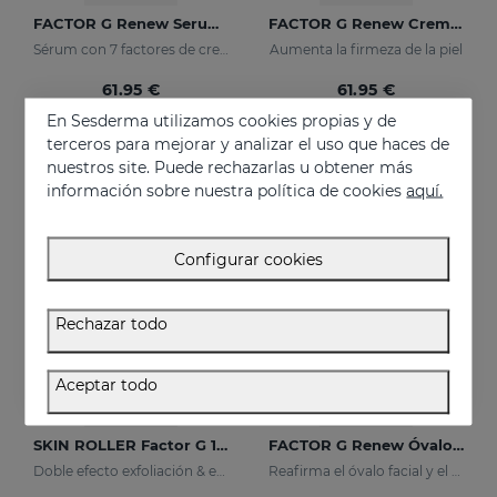
FACTOR G Renew Serum Liposomado
FACTOR G Renew Crema Rejuvenecedora
Sérum con 7 factores de crecimiento
Aumenta la firmeza de la piel
61.95 €
61.95 €
En Sesderma utilizamos cookies propias y de
terceros para mejorar y analizar el uso que haces de
nuestros site. Puede rechazarlas u obtener más
información sobre nuestra política de cookies
aquí.
Configurar cookies
Rechazar todo
Aceptar todo
Añadir
Añadir
SKIN ROLLER Factor G 10ml
FACTOR G Renew Óvalo Facial & Cuello
Doble efecto exfoliación & eficacia
Reafirma el óvalo facial y el cuello