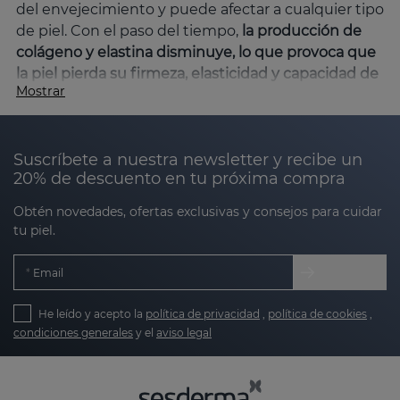
del envejecimiento y puede afectar a cualquier tipo
de piel. Con el paso del tiempo,
la producción de
colágeno y elastina disminuye, lo que provoca que
la piel pierda su firmeza, elasticidad y capacidad de
Mostrar
regeneración.
En
Sesderma
, contamos con una
amplia gama de productos específicos que ayudan
a combatir la flacidez y mejorar la elasticidad de la
Suscríbete a nuestra newsletter y recibe un
piel, proporcionando resultados visibles y
20% de descuento en tu próxima compra
duraderos.
Obtén novedades, ofertas exclusivas y consejos para cuidar
¿Qué causa la flacidez facial?
tu piel.
La flacidez facial es una
consecuencia natural del
envejecimiento, pero también puede verse
Email
acelerada
por factores como la exposición excesiva
al sol, el tabaco, el estrés oxidativo, factores
He leído y acepto la
política de privacidad
,
política de cookies
,
genéticos y hábitos alimenticios poco saludables,
condiciones generales
y el
aviso legal
entre otros. La flacidez facial suele manifestarse
más visiblemente en ciertas zonas del rostro donde
la piel es más fina,
principalmente en áreas como el