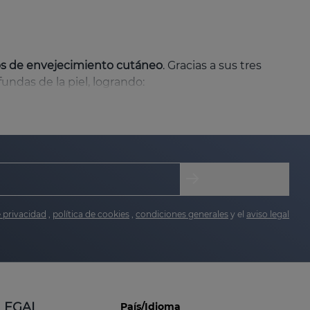
nos de envejecimiento cutáneo
. Gracias a sus tres
undas de la piel, logrando:
ugas finas y profundas, mejorando la textura de la
la firmeza y elasticidad de la piel.
ejando la piel suave y flexible, con una sensación
e privacidad
,
política de cookies
,
condiciones generales
y el
aviso legal
olviendo a la piel su luminosidad natural.
LEGAL
País/Idioma