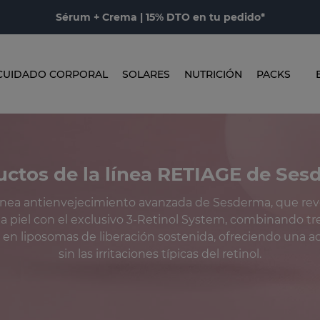
Sérum + Crema | 15% DTO en tu pedido*
CUIDADO CORPORAL
SOLARES
NUTRICIÓN
PACKS
ctos de la línea RETIAGE de Se
ínea antienvejecimiento avanzada de Sesderma, que rev
a piel con el exclusivo 3-Retinol System, combinando tr
en liposomas de liberación sostenida, ofreciendo una a
sin las irritaciones típicas del retinol.