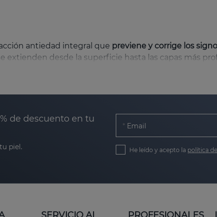
acción antiedad integral que
previene y corrige los sig
e extienden desde la superficie hasta las capas más prof
el uso regular de RETIAGE disminuye la apariencia de arr
0% de descuento en tu
 colágeno y elastina, dos componentes fundamentales para 
Email
con el ácido hialurónico refuerza la hidratación natural, d
u piel.
He leído y acepto la
política d
educir las manchas y mejora la uniformidad del tono, dev
A
SERVICIO AL
PROFESIONALES