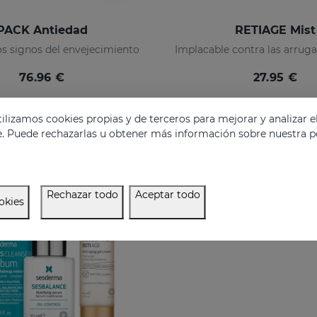
PACK Antiedad
RETIAGE Mist
s signos del envejecimiento
76.96 €
27.95 €
lizamos cookies propias y de terceros para mejorar y analizar e
e. Puede rechazarlas u obtener más información sobre nuestra po
NLINE
Rechazar todo
Aceptar todo
okies