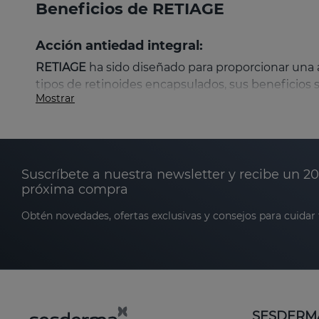
Beneficios de RETIAGE
Acción antiedad integral:
RETIAGE
ha sido diseñado para proporcionar una 
tipos de retinoides encapsulados, sus beneficios s
Mostrar
Reducción de arrugas y líneas de expresión:
piel.
Suscríbete a nuestra newsletter y recibe un 2
Aumento de firmeza:
estimula la síntesis de
próxima compra
Hidratación intensiva y duradera:
la sinergia 
Obtén novedades, ofertas exclusivas y consejos para cuidar t
de confort prolongada.
Unificación del tono y luminosidad:
ayuda a r
Características de RETIAGE
SESDERM