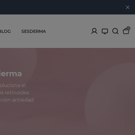
0
BLOG
SESDERMA
sderma
oluciona el
es retinoides
cción antiedad