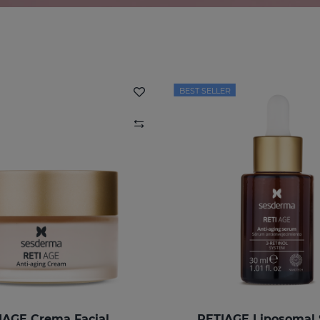
BEST SELLER
IAGE Crema Facial
RETIAGE Liposomal