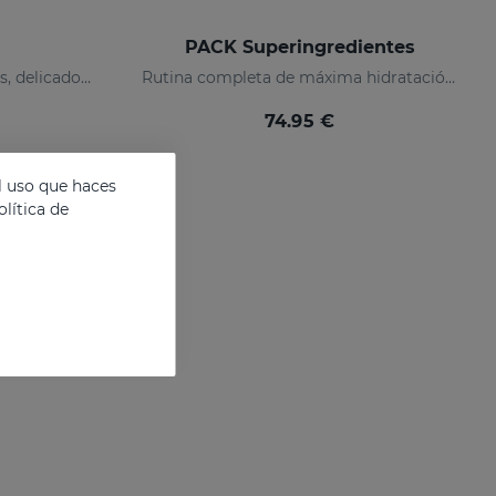
PACK Superingredientes
Implacable contra las arrugas, delicado con tu piel
Rutina completa de máxima hidratación, luminosidad y acción antiedad.
74.95 €
l uso que haces
lítica de