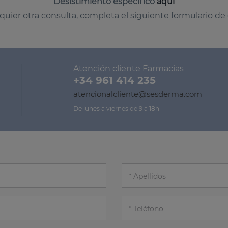
Desistimiento específico
aquí
quier otra consulta, completa el siguiente formulario de
Atención cliente Farmacias
+34 961 414 235
atencionalcliente@sesderma.com
De lunes a viernes de 9 a 18h
Apellidos
Teléfono