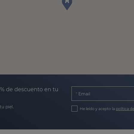
0% de descuento en tu
Email
u piel.
He leído y acepto la
política d