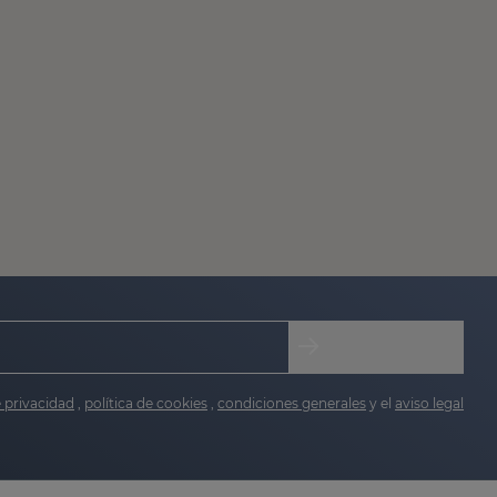
e privacidad
,
política de cookies
,
condiciones generales
y el
aviso legal