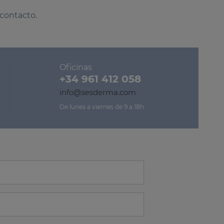
 contacto.
Oficinas
+34 961 412 058
info@sesderma.com
De lunes a viernes de 9 a 18h