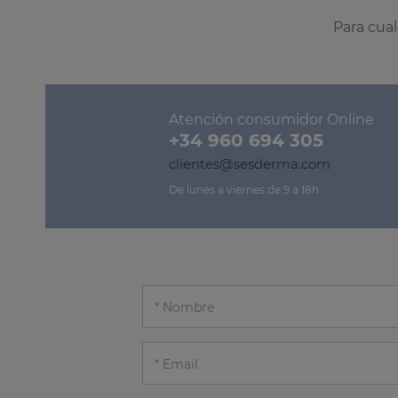
Para cual
Atención consumidor Online
+34 960 694 305
clientes@sesderma.com
De lunes a viernes de 9 a 18h
Nombre
Email