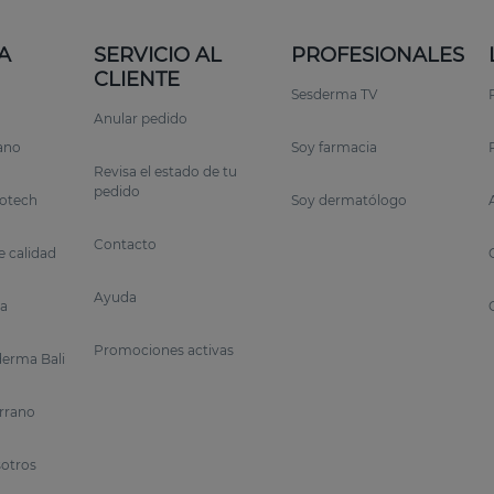
A
SERVICIO AL
PROFESIONALES
CLIENTE
Sesderma TV
Anular pedido
rano
Soy farmacia
Revisa el estado de tu
pedido
otech
Soy dermatólogo
Contacto
 calidad
Ayuda
a
Promociones activas
erma Bali
errano
sotros