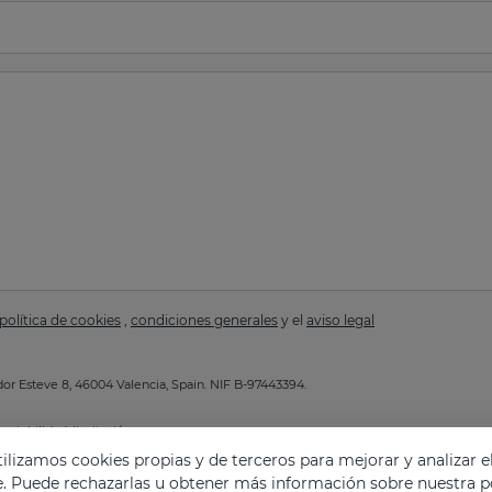
política de cookies
,
condiciones generales
y el
aviso legal
or Esteve 8, 46004 Valencia, Spain. NIF B-97443394.
ortabilidad, limitación.
a de Privacidad
.
lizamos cookies propias y de terceros para mejorar y analizar e
e. Puede rechazarlas u obtener más información sobre nuestra po