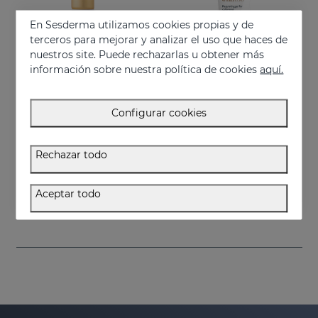
En Sesderma utilizamos cookies propias y de
terceros para mejorar y analizar el uso que haces de
nuestros site. Puede rechazarlas u obtener más
información sobre nuestra política de cookies
aquí.
Configurar cookies
Añadir
Añadir
Rechazar todo
VITISES KT
VITISES Ecad Gel
Acelerador de la pigmentación cutánea
Gel liposomado para pieles hipopigmentadas
Aceptar todo
75.95 €
57.95 €