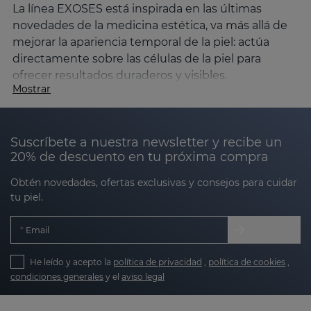
La línea EXOSES está inspirada en las últimas
novedades de la medicina estética, va más allá de
mejorar la apariencia temporal de la piel: actúa
directamente sobre las células de la piel para
ofrecer resultados duraderos y visibles.
Mostrar
¿Qué son los exosomas?
Los exosomas son vesículas de pequeño tamaño,
Suscríbete a nuestra newsletter y recibe un
compuestas por una bicapa lipídica, que se forman
20% de descuento en tu próxima compra
en el interior de las células y se liberan al medio
externo con el fin de transportar materiales y
Obtén novedades, ofertas exclusivas y consejos para cuidar
mejorar la comunicación entre células. Los
tu piel.
materiales que se encuentran en su interior
incluyen diferentes moléculas como ácidos
Email
nucleicos, lípidos o proteínas que se entregarán a
células específicas para poder llevar a cabo dicha
He leído y acepto la
política de privacidad
,
política de cookies
,
comunicación que permitirá, por ejemplo, mejorar
condiciones generales
y el
aviso legal
la regeneración de la piel.