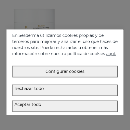
En Sesderma utilizamos cookies propias y de
terceros para mejorar y analizar el uso que haces de
nuestros site. Puede rechazarlas u obtener más
información sobre nuestra política de cookies
aquí.
Añadir
EXOSES Anti-Aging Eye And Lip Contour
Configurar cookies
Exosomas para el contorno de ojos
55.95 €
Rechazar todo
Aceptar todo