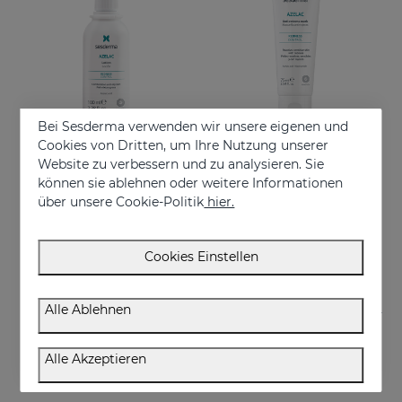
Bei Sesderma verwenden wir unsere eigenen und
Cookies von Dritten, um Ihre Nutzung unserer
Website zu verbessern und zu analysieren. Sie
In den Warenkorb
In den Warenkorb
können sie ablehnen oder weitere Informationen
über unsere Cookie-Politik
hier.
AZELAC Lotion
AZELAC Anti-Redness Mask
Geeignet für fettige oder zu Akne neigende Haut
Intensiv feuchtigkeitsspendende Maske speziell für empfindliche, reaktive und gerötete Haut
€ 26,95
€ 29,95
Cookies Einstellen
Alle Ablehnen
Alle Akzeptieren