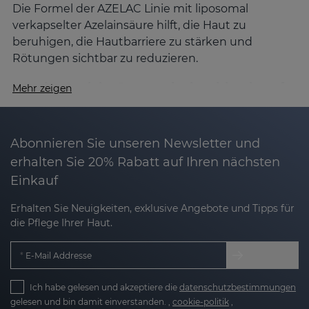
Die Formel der AZELAC Linie mit liposomal
verkapselter Azelainsäure hilft, die Haut zu
beruhigen, die Hautbarriere zu stärken und
Rötungen sichtbar zu reduzieren.
Was ist Azelainsäure und wie wirkt sie auf
Mehr zeigen
die Haut?
Azelainsäure ist ein natürlicher Wirkstoff mit
vielfältigen dermatologischen Vorteilen:
Abonnieren Sie unseren Newsletter und
erhalten Sie 20% Rabatt auf Ihren nächsten
Einkauf
Beruhigend:
Lindert Rötungen, Brennen und
Hitzegefühle.
Erhalten Sie Neuigkeiten, exklusive Angebote und Tipps für
die Pflege Ihrer Haut.
Sebumregulierend:
Kontrolliert die
Talgproduktion und normalisiert die
E-Mail Addresse
Verhornung.
Ich habe gelesen und akzeptiere die
Sanft depigmentierend:
Hellt Pigmentflecken
datenschutzbestimmungen
gelesen und bin damit einverstanden. ,
cookie-politik
,
auf und sorgt für ein gleichmäßigeres