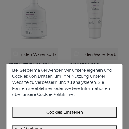
In den Warenkorb
In den Warenkorb
SESPANTHENOL SCHAUMCREME OHNE SEIFE 300 ML
CICASES WH Reparierende Creme
Bei Sesderma verwenden wir unsere eigenen und
Facial and body cleanser for sensitive skin that has suffered aggressions.
Repariert und beschleunigt die Regeneration der Haut
Cookies von Dritten, um Ihre Nutzung unserer
€ 22,95
€ 17,95
Website zu verbessern und zu analysieren. Sie
können sie ablehnen oder weitere Informationen
über unsere Cookie-Politik
hier.
Cookies Einstellen