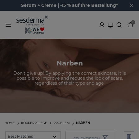
Serum + Creme | -15 % auf Ihre Bestellung*
0
Narben
Don’t give up! By applying the correct skincare, it is
possible to improve and reduce the look of scars,
regardless of their type and age.
HOME
KÖRPERPFLEGE
PROBLEM
NARBEN
SELEKTIEREN