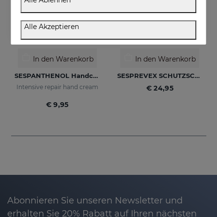
Alle Ablehnen
Alle Akzeptieren
In den Warenkorb
In den Warenkorb
SESPANTHENOL Handcreme
SESPREVEX SCHUTZSCHAUM 50 Ml
Intensive repair hand cream
€ 24,95
€ 9,95
Abonnieren Sie unseren Newsletter und
erhalten Sie 20% Rabatt auf Ihren nächsten