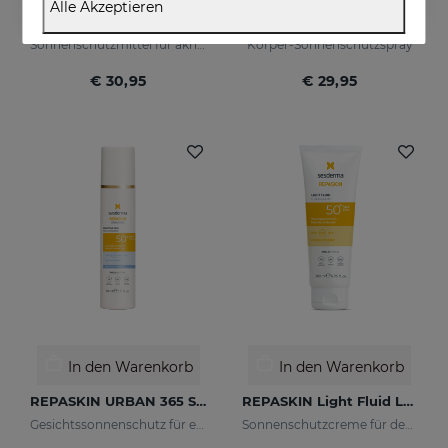
Alle Akzeptieren
REPASKIN URBAN 365 Oily Skin LSF50
REPASKIN Transparent Spray LSF50
Sonnenschutzmittel für akneanfällige Haut
Körper-Sonnenschutzspray
€ 30,95
€ 29,95
In den Warenkorb
In den Warenkorb
REPASKIN URBAN 365 Sensitive LSF50+
REPASKIN Light Fluid LSF50+
Gesichtssonnenschutz für empfindliche Haut
Sonnenschutzcreme für den Körper