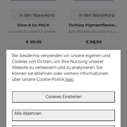
In den Warenkorb
In den Warenkorb
Glow & Go PACK
Tschüss Pigmentflecken PACK
Schnelle Routine für strahlende und geschützte Haut
Anti-Flecken-Routine mit Lichtschutz
€ 69,95
€ 98,95
Bei Sesderma verwenden wir unsere eigenen und
Cookies von Dritten, um Ihre Nutzung unserer
Website zu verbessern und zu analysieren. Sie
können sie ablehnen oder weitere Informationen
über unsere Cookie-Politik
hier.
Cookies Einstellen
Alle Ablehnen
In den Warenkorb
In den Warenkorb