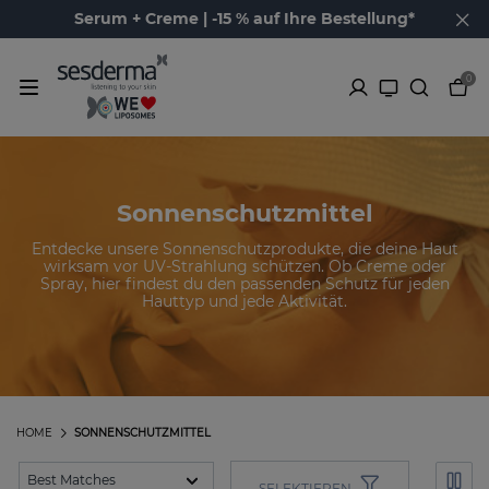
Serum + Creme | -15 % auf Ihre Bestellung*
0
Sonnenschutzmittel
Entdecke unsere Sonnenschutzprodukte, die deine Haut
wirksam vor UV-Strahlung schützen. Ob Creme oder
Spray, hier findest du den passenden Schutz für jeden
Hauttyp und jede Aktivität.
HOME
SONNENSCHUTZMITTEL
SELEKTIEREN