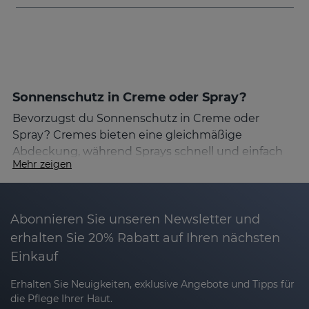
Sonnenschutz in Creme oder Spray?
Bevorzugst du Sonnenschutz in Creme oder
Spray? Cremes bieten eine gleichmäßige
Abdeckung, während Sprays schnell und einfach
Mehr zeigen
aufzutragen sind.
Effektiver Schutz für die Haut
Abonnieren Sie unseren Newsletter und
Zu viel Sonne kann die Haut schädigen und das
Risiko von Hautkrebs und vorzeitiger Hautalterung
erhalten Sie 20% Rabatt auf Ihren nächsten
erhöhen. Mit einem wirksamen Sonnenschutz
Einkauf
bewahrst du deine Haut und kombinierst
Erhalten Sie Neuigkeiten, exklusive Angebote und Tipps für
optimalen Schutz mit einer umfassenden Pflege.
die Pflege Ihrer Haut.