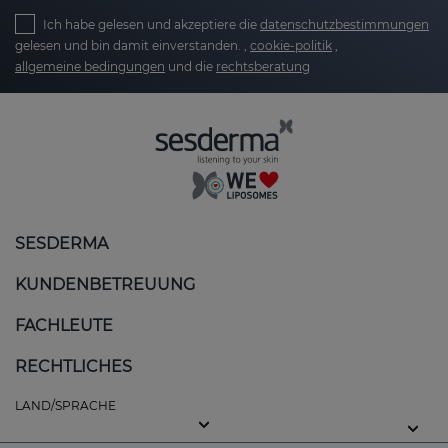
Ich habe gelesen und akzeptiere die
datenschutzbestimmungen
gelesen und bin damit einverstanden. ,
cookie-politik
,
allgemeine bedingungen
und die
rechtsberatung
SESDERMA
KUNDENBETREUUNG
FACHLEUTE
RECHTLICHES
LAND/SPRACHE