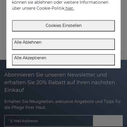
können sie ablehnen oder weitere Informationen
über unsere Cookie-Politik
hier.
Bestell E-Mail
Cookies Einstellen
Rechnungs-Postleitzahl
Alle Ablehnen
Status prüfen
Alle Akzeptieren
Abonnieren Sie unseren Newsletter und
erhalten Sie 20% Rabatt auf Ihren nächsten
Einkauf
Erhalten Sie Neuigkeiten, exklusive Angebote und Tipps für
die Pflege Ihrer Haut.
E-Mail Addresse