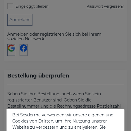
Eingeloggt bleiben
Passwort vergessen?
Anmelden
Anmelden oder registrieren Sie sich bei Ihrem
sozialen Netzwerk.
Bestellung überprüfen
Sehen Sie Ihre Bestellung, auch wenn Sie kein
registrierter Benutzer sind. Geben Sie die
Bestellnummer und die Rechnungsadresse Postleitzahl
ein.
Bei Sesderma verwenden wir unsere eigenen und
Cookies von Dritten, um Ihre Nutzung unserer
Bestellnummer
Website zu verbessern und zu analysieren. Sie