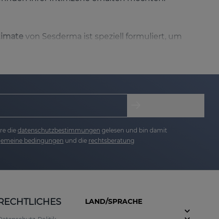
timate
von Sesderma ist speziell formuliert, um
t, Schutz und die Linderung möglicher Irritationen
ologisch getesteten Lösung suchst, ist
posomen einkapselt. Diese fortschrittliche
re die
datenschutzbestimmungen
gelesen und bin damit
hlich freizusetzen und eine langanhaltende
lgemeine bedingungen
und die
rechtsberatung
fte Wirksamkeit in der Intimzone.
RECHTLICHES
LAND/SPRACHE
chen und ihre natürliche bakterielle Flora