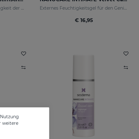
Schützt und spendet Feuchtigkeit der Haut im Intimbereich.
Externes Feuchtigkeitsgel für den Genitalbereich, das den Intimbereich weich hält und mit Feuchtigkeit versorgt.
€ 16,95
e Nutzung
r weitere