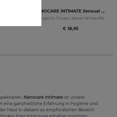
NANOCARE INTIMATE Aufhellendes Serum
NANOCARE INTIMATE Sensual Care
Depigmentierendes Serum mit Wirkstoffen, die den Hautton und das Aussehen des Intimbereichs verbessern.
Intimgel für Frauen, dessen Wirkstoffe die Empfindlichkeit des Intimbereichs erhöhen.
€ 18,95
spektieren.
Nanocare Intimate
ist unsere
, um eine ganzheitliche Erfahrung in Hygiene und
 der Haut in diesem so empfindlichen Bereich
efinden ihrer Intimzone erhalten möchten.