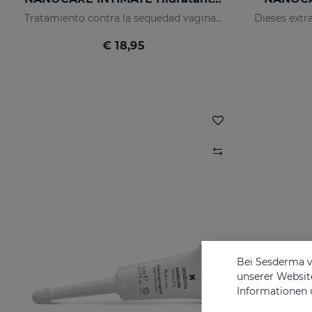
Tratamiento contra la sequedad vaginal. Humecta y lubrica de forma inmediata y duradera.
€ 18,95
Bei Sesderma v
unserer Website
Informationen 