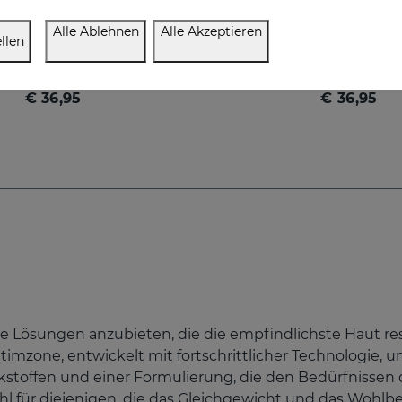
Alle Ablehnen
Alle Akzeptieren
NANOCARE INTIMATE Genitalverjüngungs-Gel
llen
Verbessert das Aussehen des weiblichen Intimbereichs
€ 36,95
€ 36,95
 Lösungen anzubieten, die die empfindlichste Haut re
 Intimzone, entwickelt mit fortschrittlicher Technologie
rkstoffen und einer Formulierung, die den Bedürfnissen
hl für diejenigen, die das Gleichgewicht und das Wohlb