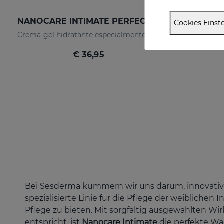
NANOCARE INTIMATE PERFECT CARE 8*5 ML
Cookies Einste
Crema-gel hidratante especialmente indicado para la sequedad vaginal
€ 36,95
Bei Sesderma kümmern wir uns darum, innovative
spezialisierte Linie für die Pflege der weiblichen
Pflege zu bieten. Mit sorgfältig ausgewählten Wi
entspricht, ist
Nanocare Intimate
die perfekte Wa