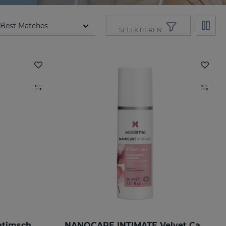
SELEKTIEREN
NANOCARE INTIMATE Intimschutzmittel
NANOCARE INTIMATE Velvet Care Feuchtigkeitsgel Für Die Äußeren Genitalien