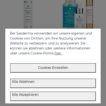
Bei Sesderma verwenden wir unsere eigenen und
Cookies von Dritten, um Ihre Nutzung unserer
Website zu verbessern und zu analysieren. Sie
In den Warenkorb
In den Warenkorb
können sie ablehnen oder weitere Informationen
über unsere Cookie-Politik
hier.
SESBALANCE Gel-Creme
Anti-Aging-PACK Fettige Haut
Mattierende Ölkontrolle
Anti-Aging-Gesichtspflege für fettige und Mischhaut
€ 32,95
€ 82,95
Cookies Einstellen
Alle Ablehnen
Alle Akzeptieren