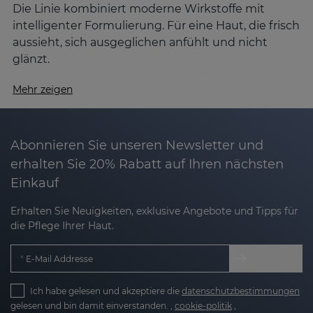
Die Linie kombiniert moderne Wirkstoffe mit
intelligenter Formulierung. Für eine Haut, die frisch
aussieht, sich ausgeglichen anfühlt und nicht
glänzt.
Für Haut, die mehr braucht als nur
Mehr zeigen
Mattierung
SESBALANCE
geht einen Schritt weiter: Es
mattiert nicht nur, sondern bringt deine Haut
Abonnieren Sie unseren Newsletter und
langfristig ins Gleichgewicht. Entwickelt für
erhalten Sie 20% Rabatt auf Ihren nächsten
Mischhaut und fettige Haut – besonders dann,
Einkauf
wenn der Talgüberschuss stört, Poren sichtbar sind
oder das Hautbild unruhig wirkt.
Erhalten Sie Neuigkeiten, exklusive Angebote und Tipps für
die Pflege Ihrer Haut.
Was SESBALANCE für deine Haut tun kann
E-Mail Addresse
Reguliert Talg – ohne auszutrocknen
Mit
Ich habe gelesen und akzeptiere die
Salicylsäure
und
Niacinamid
datenschutzbestimmungen
wird die
gelesen und bin damit einverstanden. ,
cookie-politik
,
Talgproduktion sanft gebremst, ohne die