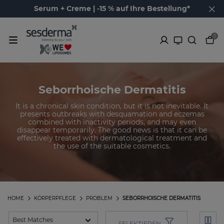
Serum + Creme | -15 % auf Ihre Bestellung*
0
Seborrhoische Dermatitis
It is a chronical skin condition, but it is not inevitable. It
presents outbreaks with desquamation and eczemas
combined with inactivity periods, and may even
disappear temporarily. The good news is that it can be
effectively treated with dermatological treatment and
the use of the suitable cosmetics.
HOME
KÖRPERPFLEGE
PROBLEM
SEBORRHOISCHE DERMATITIS
SELEKTIEREN