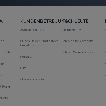
A
KUNDENBETREUUNG
FACHLEUTE
Auftrag stornieren
Sesderma TV
rano
Prüfen Sie den Status Ihrer
Ich bin eine Apotheke
Bestellung
anotech
Ich bin Dermatologe/-in
Kontakt
rechen
Hilfe
p
Aktive Angebote
tiftung
errano