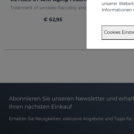
unserer Website
Treatment of wrinkles flaccidity and other oxidative skin manifestations. Moisturizing
Informationen 
€ 62,95
Cookies Einste
Abonnieren Sie unseren Newsletter und erhalt
Ihren nächsten Einkauf
Erhalten Sie Neuigkeiten, exklusive Angebote und Tipps für d