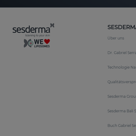
SESDERM
Über uns
Dr. Gabriel Ser
Technologie N
Qualitätsversp
Sesderma Grou
Sesderma Bali S
Buch Gabriel S