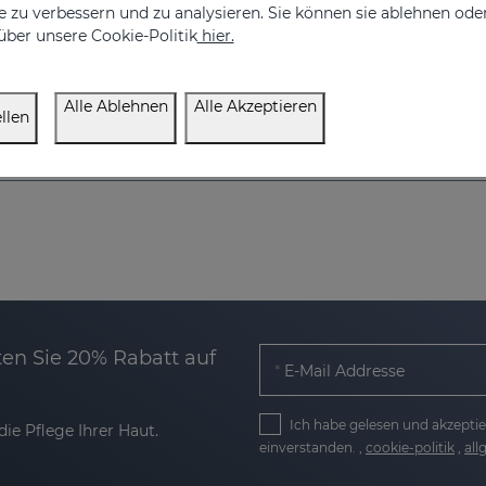
 zu verbessern und zu analysieren. Sie können sie ablehnen ode
über unsere Cookie-Politik
hier.
Alle Ablehnen
Alle Akzeptieren
llen
en Sie 20% Rabatt auf
E-Mail Addresse
Ich habe gelesen und akzeptie
ie Pflege Ihrer Haut.
einverstanden. ,
cookie-politik
,
al