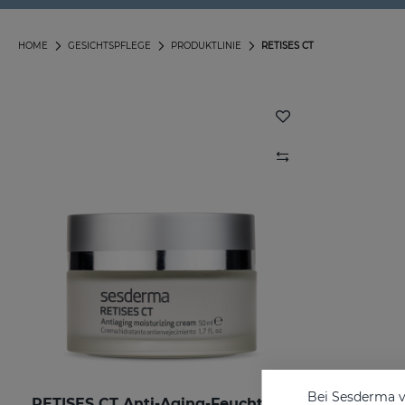
HOME
GESICHTSPFLEGE
PRODUKTLINIE
RETISES CT
Bei Sesderma v
RETISES CT Anti-Aging-Feuchtigkeitscreme