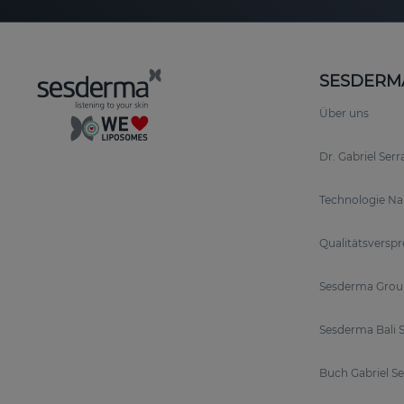
SESDERM
Über uns
Dr. Gabriel Ser
Technologie N
Qualitätsversp
Sesderma Grou
Sesderma Bali S
Buch Gabriel S