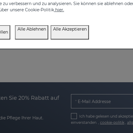
 zu verbessern und zu analysieren. Sie können sie ablehnen ode
über unsere Cookie-Politik
hier.
Alle Ablehnen
Alle Akzeptieren
llen
en Sie 20% Rabatt auf
E-Mail Addresse
Ich habe gelesen und akzeptie
ie Pflege Ihrer Haut.
einverstanden. ,
cookie-politik
,
al