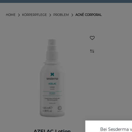
HOME
KÖRPERPFLEGE
PROBLEM
ACNÉ CORPORAL
Bei Sesderma v
AZELAC Lotion