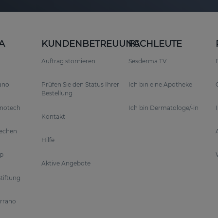
A
KUNDENBETREUUNG
FACHLEUTE
Auftrag stornieren
Sesderma TV
rano
Prüfen Sie den Status Ihrer
Ich bin eine Apotheke
Bestellung
anotech
Ich bin Dermatologe/-in
Kontakt
rechen
Hilfe
p
Aktive Angebote
tiftung
errano