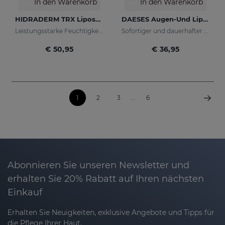
In den Warenkorb
In den Warenkorb
HIDRADERM TRX Liposomales Serum
DAESES Augen-Und Lippenkontur
Leistungsstarke Feuchtigkeitspflege mit aufhellender Wirkung
Sofortiger und dauerhafter Lifting-Effekt
€ 50,95
€ 36,95
1
2
3
...
6
Abonnieren Sie unseren Newsletter und
erhalten Sie 20% Rabatt auf Ihren nächsten
Einkauf
Erhalten Sie Neuigkeiten, exklusive Angebote und Tipps für
die Pflege Ihrer Haut.