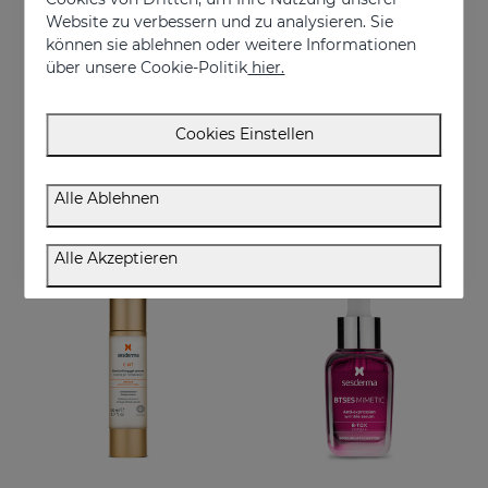
Website zu verbessern und zu analysieren. Sie
können sie ablehnen oder weitere Informationen
über unsere Cookie-Politik
hier.
In den Warenkorb
In den Warenkorb
Cookies Einstellen
FERULAC Liposomales Serum
C-VIT Feuchtigkeitscreme
Intensives antioxidatives Serum
Antioxidative, feuchtigkeitsspendende, faltenhemmende und aufhellende Creme
Alle Ablehnen
€ 61,95
€ 50,95
Alle Akzeptieren