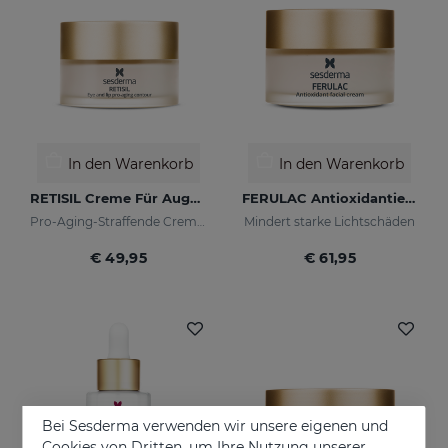
In den Warenkorb
In den Warenkorb
RETISIL Creme Für Augen Und Lippen
FERULAC Antioxidantien-Creme
Pro-Aging-Straffende Creme für Augen- und Lippenkonturen
Mindert starke Lichtschäden
€ 49,95
€ 61,95
Bei Sesderma verwenden wir unsere eigenen und
Cookies von Dritten, um Ihre Nutzung unserer