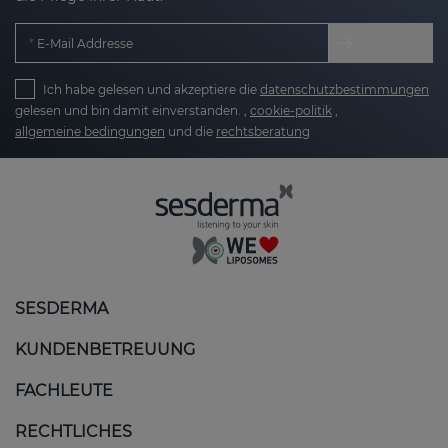
E-Mail Addresse
Ich habe gelesen und akzeptiere die
datenschutzbestimmungen
gelesen und bin damit einverstanden. ,
cookie-politik
,
allgemeine bedingungen
und die
rechtsberatung
SESDERMA
KUNDENBETREUUNG
FACHLEUTE
RECHTLICHES