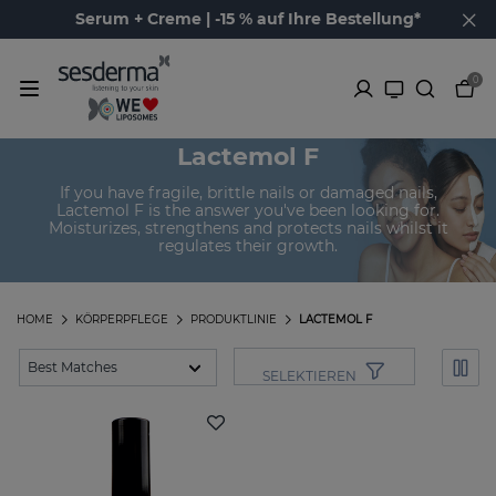
Serum + Creme | -15 % auf Ihre Bestellung*
0
Lactemol F
If you have fragile, brittle nails or damaged nails,
Lactemol F is the answer you've been looking for.
Moisturizes, strengthens and protects nails whilst it
regulates their growth.
HOME
KÖRPERPFLEGE
PRODUKTLINIE
LACTEMOL F
SELEKTIEREN