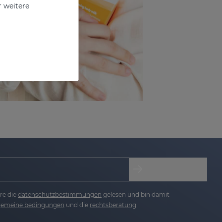
r weitere
re die
datenschutzbestimmungen
gelesen und bin damit
lgemeine bedingungen
und die
rechtsberatung