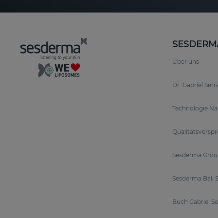
SESDERM
Über uns
Dr. Gabriel Ser
Technologie N
Qualitätsversp
Sesderma Grou
Sesderma Bali S
Buch Gabriel S