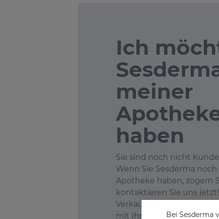
Ich möch
Sesderma
meiner
Apothek
haben
Sie sind noch nicht Kund
Wenn Sie Sesderma noch n
Apotheke haben, zögern S
kontaktieren Sie uns jetzt
Verkaufsteam freut sich a
Bei Sesderma v
mit Ihnen.