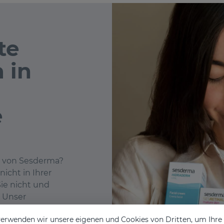
te
 in
e
e von Sesderma?
icht in Ihrer
ie nicht und
! Unser
uf ein Gespräch
erwenden wir unsere eigenen und Cookies von Dritten, um Ihr