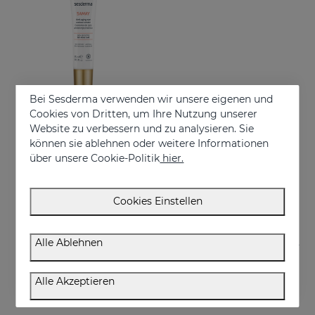
Bei Sesderma verwenden wir unsere eigenen und
Cookies von Dritten, um Ihre Nutzung unserer
Website zu verbessern und zu analysieren. Sie
In den Warenkorb
können sie ablehnen oder weitere Informationen
über unsere Cookie-Politik
hier.
SAMAY Augenkonturencreme
Anti-wrinkle eye contour for sensitive skin
€ 28,95
Cookies Einstellen
Alle Ablehnen
Alle Akzeptieren