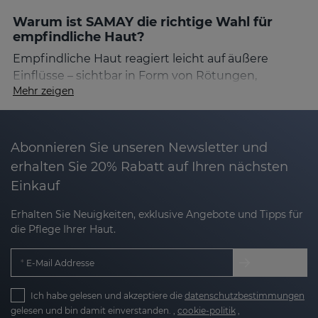
Warum ist SAMAY die richtige Wahl für
empfindliche Haut?
Empfindliche Haut reagiert leicht auf äußere
Einflüsse – sichtbar in Form von Rötungen,
Mehr zeigen
erhöhter Reaktivität oder einer gestörten
Hautbarriere. Mit zunehmendem Alter verstärken
sich diese Anzeichen und erschweren die
Anwendung herkömmlicher Anti-Aging-
Abonnieren Sie unseren Newsletter und
Behandlungen.
SAMAY von Sesderma
ist speziell
erhalten Sie 20% Rabatt auf Ihren nächsten
formuliert, um diesen Herausforderungen zu
Einkauf
begegnen: hochwirksam, aber sanft zur Haut.
Erhalten Sie Neuigkeiten, exklusive Angebote und Tipps für
Die Produkte enthalten eine innovative
die Pflege Ihrer Haut.
Verkapselungstechnologie: sogenannte
Sensisomen
– fortschrittliche Glicerosomen auf
E-Mail Addresse
Basis von Glycerin. Diese ermöglichen es, die
Wirkstoffe besonders hautschonend tief in die
Ich habe gelesen und akzeptiere die
datenschutzbestimmungen
Haut einzuschleusen. Neben maximaler
gelesen und bin damit einverstanden. ,
cookie-politik
,