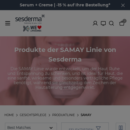
Serum + Creme | -15 % auf Ihre Bestellung*
0
Produkte der SAMAY Linie von
Sesderma
Die SAMAY Linie wurde entwickelt, um der Haut Ruhe
und Entspannung zu schenken, und ist ideal für Haut, die
eine sanfte, wirksame und besonders verträgliche Pflege
benötigt, während sie gleichzeitig den Zeichen der
Hautalterung entgegenwirkt.
HOME
GESICHTSPFLEGE
PRODUKTLINIE
SAMAY
SELEKTIEREN