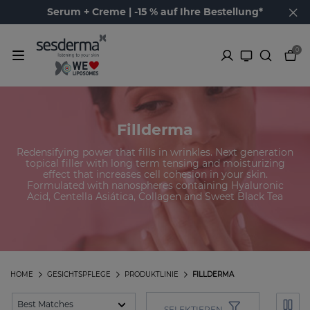
Serum + Creme | -15 % auf Ihre Bestellung*
0
Fillderma
Redensifying power that fills in wrinkles. Next generation
topical filler with long term tensing and moisturizing
effect that increases cell cohesion in your skin.
Formulated with nanospheres containing Hyaluronic
Acid, Centella Asiática, Collagen and Sweet Black Tea
HOME
GESICHTSPFLEGE
PRODUKTLINIE
FILLDERMA
SELEKTIEREN