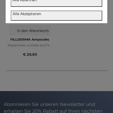
Alle Ablehnen
Alle Akzeptieren
In den Warenkorb
FILLDERMA Ampoules
Replenishes wrinkles and firms the skin
€ 29,95
Abonnieren Sie unseren Newsletter und
erhalten Sie 20% Rabatt auf Ihren nächsten