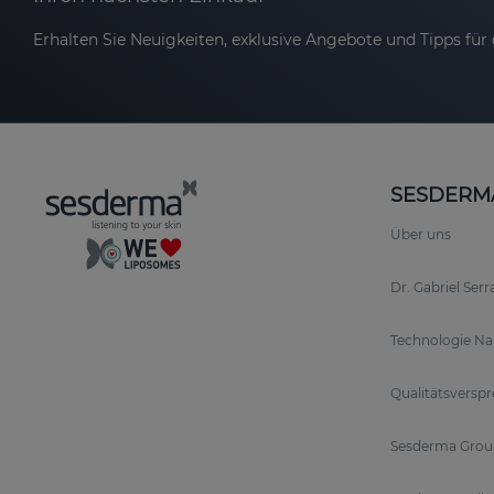
Erhalten Sie Neuigkeiten, exklusive Angebote und Tipps für d
SESDERM
Über uns
Dr. Gabriel Ser
Technologie N
Qualitätsversp
Sesderma Grou