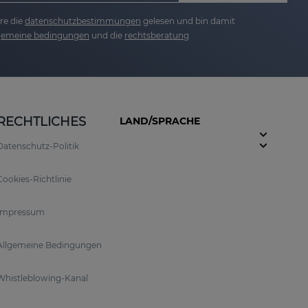
re die
datenschutzbestimmungen
gelesen und bin damit
lgemeine bedingungen
und die
rechtsberatung
RECHTLICHES
LAND/SPRACHE
Datenschutz-Politik
Cookies-Richtlinie
Impressum
Allgemeine Bedingungen
Whistleblowing-Kanal