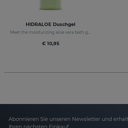
HIDRALOE Duschgel
Meet the moisturizing aloe vera bath gel ideal for the whole family, even for the most sensitive skins and babies immature skin
€ 10,95
Abonnieren Sie unseren Newsletter und erhalt
Ihren nächsten Einkauf