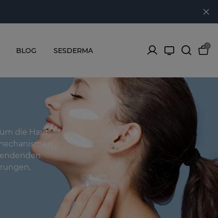
0
BLOG
SESDERMA
 um die Haut
nsmechanismen
sspendenden
hrungen,