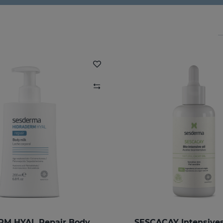
HIDRADERM HYAL Repair Body Milk
SESCACAY Intensives