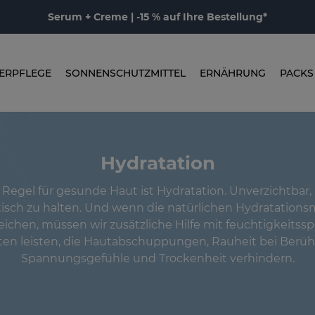
Serum + Creme | -15 % auf Ihre Bestellung*
ERPFLEGE
SONNENSCHUTZMITTEL
ERNÄHRUNG
PACKS
Hydratation
 Regel für gesunde Haut ist Hydratation. Unverzichtbar,
stisch zu halten. Und wenn die natürlichen Hydratatio
eichen, müssen wir zusätzliche Hilfe mit feuchtigkeit
en leisten, die Hautabschuppungen, Rauheit bei Berü
Spannungsgefühle und Trockenheit verhindern.