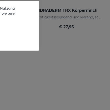
e Nutzung
HIDRADERM TRX Körpermilch
r weitere
 oils
Feuchtigkeitsspendend und klärend, schnell einziehend
€ 27,95