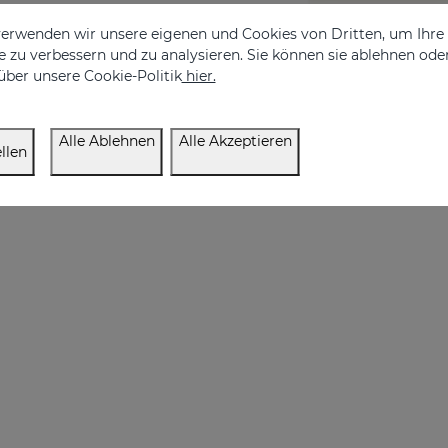
erwenden wir unsere eigenen und Cookies von Dritten, um Ihr
ICOLIC Körpermilch
SUBLIME OIL
 zu verbessern und zu analysieren. Sie können sie ablehnen ode
Erneuert Ihre Haut mit einer noch nie dagewesenen Wirksamkeit
With 7 essential plant
über unsere Cookie-Politik
hier.
€ 34,95
€ 22,95
Alle Ablehnen
Alle Akzeptieren
llen