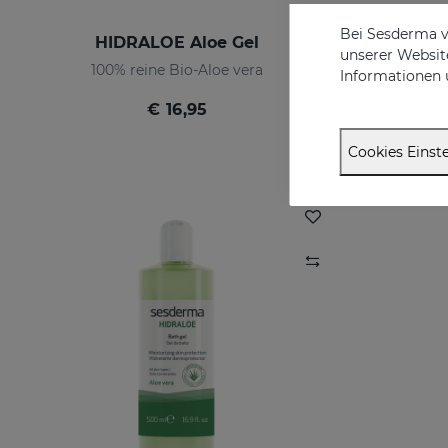
Bei Sesderma v
HIDRALOE Aloe Gel
ACGL
unserer Website
100% reine Bio-Aloe vera
Informationen 
€ 16,95
Cookies Einste