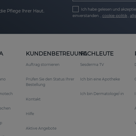
Ich habe gelesen und akzeptie
ie Pflege Ihrer Haut.
einverstanden. ,
cookie-politik
,
al
A
KUNDENBETREUUNG
FACHLEUTE
Auftrag stornieren
Sesderma TV
rano
Prüfen Sie den Status Ihrer
Ich bin eine Apotheke
Bestellung
anotech
Ich bin Dermatologe/-in
Kontakt
rechen
Hilfe
p
Aktive Angebote