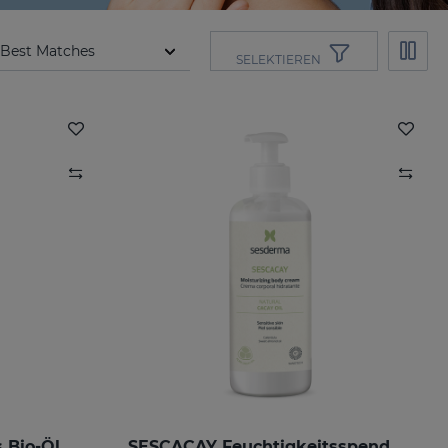
SELEKTIEREN
 Bio-Öl
SESCACAY Feuchtigkeitsspendende Körpercreme