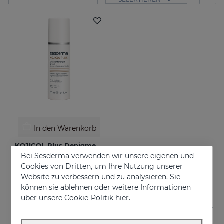
In den Warenkorb
KOJICOL Plus Depigmentierungsgel
Bei Sesderma verwenden wir unsere eigenen und
Intensive, lokalisierte Flecken
Cookies von Dritten, um Ihre Nutzung unserer
€ 54,95
Website zu verbessern und zu analysieren. Sie
können sie ablehnen oder weitere Informationen
über unsere Cookie-Politik
hier.