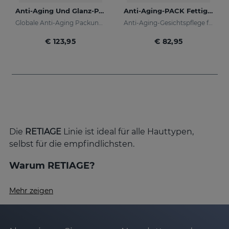
Anti-Aging Und Glanz-PACK
Anti-Aging-PACK Fettige Haut
Globale Anti-Aging Packung für Tag und Nacht
Anti-Aging-Gesichtspflege für fettige und Mischhaut
€ 123,95
€ 82,95
Die
RETIAGE
Linie ist ideal für alle Hauttypen,
selbst für die empfindlichsten.
Warum RETIAGE?
Mehr zeigen
Sichtbare Ergebnisse:
RETIAGE wirkt gezielt
gegen die Zeichen der Hautalterung – von
feinen Linien bis zu tiefen Falten. Gleichzeitig