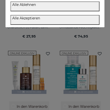
Alle Ablehnen
In den Warenkorb
In den Warenkorb
Alle Akzeptieren
RETIAGE Mist
Superingredient PACK
Unerbittlich zu Falten, sanft zu Ihrer Haut
Umfassende Feuchtigkeitspflege, Leuchtkraft und Anti-Ageing-Kur.
€ 27,95
€ 74,95
ONLINE EXKLUSIV
ONLINE EXKLUSIV
In den Warenkorb
In den Warenkorb