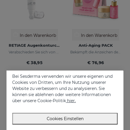
In den Warenkorb
In den Warenkorb
RETIAGE Augenkonturcreme
Anti-Aging PACK
Verabschieden Sie sich von Krähenfüßen!
Bekämpft die Anzeichen der Hautalterung
€ 38,95
€ 76,96
Bei Sesderma verwenden wir unsere eigenen und
Cookies von Dritten, um Ihre Nutzung unserer
ONLINE EXKLUSIV
Website zu verbessern und zu analysieren. Sie
können sie ablehnen oder weitere Informationen
über unsere Cookie-Politik
hier.
Cookies Einstellen