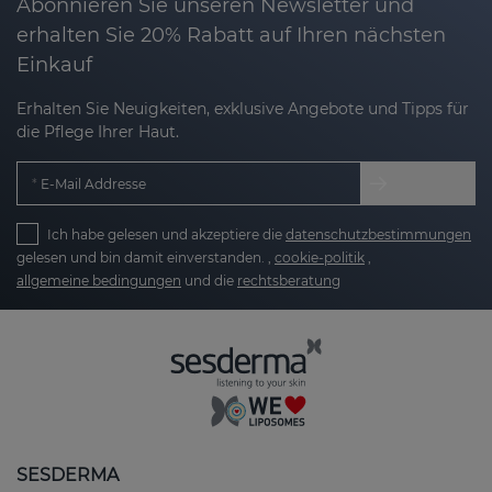
Abonnieren Sie unseren Newsletter und
verbessert es die Hauttextur und sorgt für
erhalten Sie 20% Rabatt auf Ihren nächsten
einen strahlend schönen Teint.
Einkauf
Langanhaltende Straffheit:
Dank der
Erhalten Sie Neuigkeiten, exklusive Angebote und Tipps für
Aktivierung von Kollagen- und
die Pflege Ihrer Haut.
Elastinproduktion gewinnt Ihre Haut an
Festigkeit und Elastizität – für ein
E-Mail Addresse
jugendliches Erscheinungsbild.
Ich habe gelesen und akzeptiere die
datenschutzbestimmungen
Intensiver Feuchtigkeitsboost:
In
gelesen und bin damit einverstanden. ,
cookie-politik
,
Kombination mit Hyaluronsäure wird die Haut
allgemeine bedingungen
und die
rechtsberatung
intensiv mit Feuchtigkeit versorgt, bleibt
geschmeidig und fühlt sich den ganzen Tag
angenehm gepflegt an.
Ebenmäßiger Hautton:
Pigmentflecken
werden reduziert, der Teint wirkt
gleichmäßiger und die natürliche Leuchtkraft
Ihrer Haut kehrt zurück.
SESDERMA