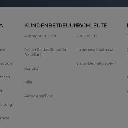
A
KUNDENBETREUUNG
FACHLEUTE
Auftrag stornieren
Sesderma TV
rano
Prüfen Sie den Status Ihrer
Ich bin eine Apotheke
Bestellung
anotech
Ich bin Dermatologe/-in
Kontakt
rechen
Hilfe
p
Aktive Angebote
tiftung
errano