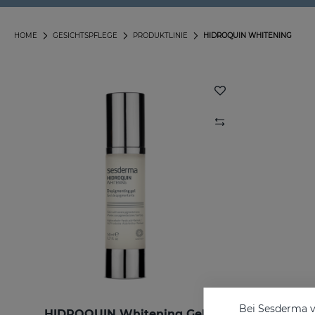
HOME
GESICHTSPFLEGE
PRODUKTLINIE
HIDROQUIN WHITENING
Bei Sesderma v
HIDROQUIN Whitening Gel