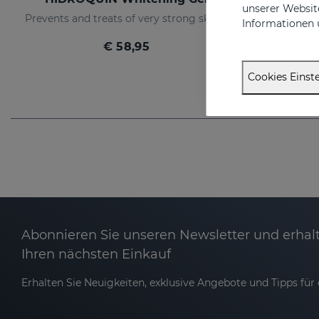
unserer Website
Prevents and treats of very strong skin blemishes
Informationen 
€ 58,95
Cookies Einste
Abonnieren Sie unseren Newsletter und erhalt
Ihren nächsten Einkauf
Erhalten Sie Neuigkeiten, exklusive Angebote und Tipps für d