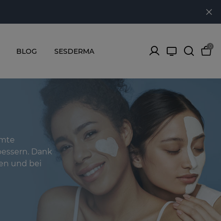
0
BLOG
SESDERMA
amte
bessern. Dank
en und bei