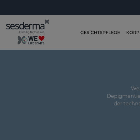
GESICHTSPFLEGE
KÖRP
Wen
Depigmentier
der techn