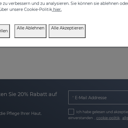
 zu verbessern und zu analysieren. Sie können sie ablehnen ode
über unsere Cookie-Politik
hier.
Alle Ablehnen
Alle Akzeptieren
llen
en Sie 20% Rabatt auf
E-Mail Addresse
Ich habe gelesen und akzeptie
ie Pflege Ihrer Haut.
einverstanden. ,
cookie-politik
,
al