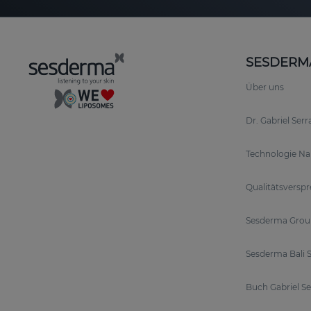
SESDERM
Über uns
Dr. Gabriel Ser
Technologie N
Qualitätsversp
Sesderma Grou
Sesderma Bali S
Buch Gabriel S