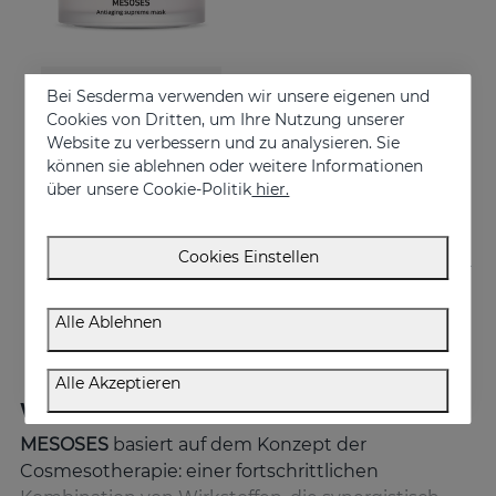
In den Warenkorb
Bei Sesderma verwenden wir unsere eigenen und
Cookies von Dritten, um Ihre Nutzung unserer
MESOSES Mask
Website zu verbessern und zu analysieren. Sie
Supreme Anti-ageing Mask
können sie ablehnen oder weitere Informationen
über unsere Cookie-Politik
hier.
€ 50,95
Cookies Einstellen
Alle Ablehnen
Alle Akzeptieren
Was unterscheidet MESOSES?
MESOSES
basiert auf dem Konzept der
Cosmesotherapie: einer fortschrittlichen