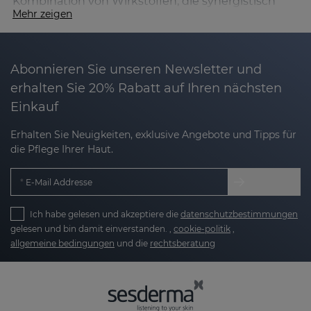
Kombination von Wirkstoffen, die synergistisch
Mehr zeigen
wirken und gezielt auf die Zeichen der
Hautalterung einwirken.
In den Formulierungen finden Sie einen
Abonnieren Sie unseren Newsletter und
leistungsstarken Cocktail aus:
erhalten Sie 20% Rabatt auf Ihren nächsten
Einkauf
Aminosäuren
, die essenziell für den Erhalt von
Erhalten Sie Neuigkeiten, exklusive Angebote und Tipps für
Elastizität und Hautkomfort sind und
die Pflege Ihrer Haut.
revitalisierende Vorteile bieten.
E-Mail Addresse
Hyaluronsäure
, die zur Verbesserung der
Feuchtigkeitsversorgung und des Hautbildes
Ich habe gelesen und akzeptiere die
datenschutzbestimmungen
beiträgt.
gelesen und bin damit einverstanden. ,
cookie-politik
,
allgemeine bedingungen
und die
rechtsberatung
Antioxidativen Vitaminen (C, E und B3)
, die
maßgeblich zur Förderung von Ausstrahlung
und Vitalität beitragen.
Edelweißblüte
, einem Anti-Aging-Wirkstoff