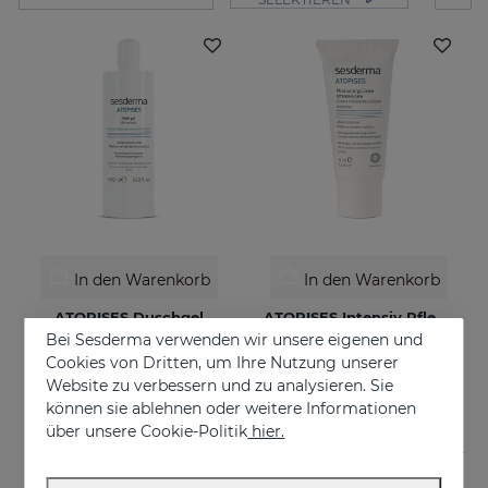
In den Warenkorb
In den Warenkorb
ATOPISES Duschgel
ATOPISES Intensiv Pflegende Feuchtigkeitscreme
Bei Sesderma verwenden wir unsere eigenen und
Für zu Atopie neigende Haut
Für zu Atopie neigende Haut
Cookies von Dritten, um Ihre Nutzung unserer
€ 12,95
€ 26,95
Website zu verbessern und zu analysieren. Sie
können sie ablehnen oder weitere Informationen
über unsere Cookie-Politik
hier.