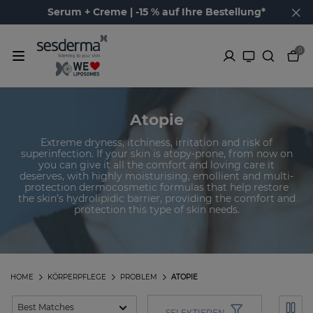
Serum + Creme | -15 % auf Ihre Bestellung*
0
Atopie
Extreme dryness, itchiness, irritation and risk of
superinfection. If your skin is atopy-prone, from now on
you can give it all the comfort and loving care it
deserves, with highly moisturising, emollient and multi-
protection dermocosmetic formulas that help restore
the skin’s hydrolipidic barrier, providing the comfort and
protection this type of skin needs.
HOME
KÖRPERPFLEGE
PROBLEM
ATOPIE
SELEKTIEREN