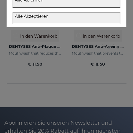
Alle Ablehnen
Alle Akzeptieren
In den Warenkorb
In den Warenkorb
DENTYSES Anti-Plaque Mouthwash
DENTYSES Anti-Ageing Mouthwash
Mouthwash that reduces the appearance of plaque
Mouthwash that prevents the signs of oral ageing
€ 11,50
€ 11,50
Abonnieren Sie unseren Newsletter und
erhalten Sie 20% Rabatt auf Ihren nächsten