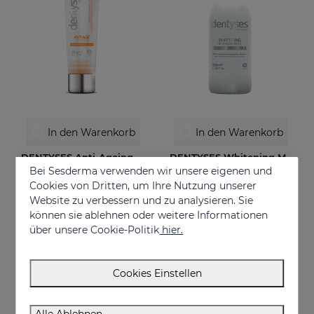
In den Warenkorb
In den Warenkorb
DENTYSES Anti-Ageing Toothpaste
DENTYSES Whitening Mouthwash
Bei Sesderma verwenden wir unsere eigenen und
Toothpaste that prevents the signs of oral ageing
Whitening-effect mouthwash
Cookies von Dritten, um Ihre Nutzung unserer
€ 9,95
€ 16,95
Website zu verbessern und zu analysieren. Sie
können sie ablehnen oder weitere Informationen
über unsere Cookie-Politik
hier.
Cookies Einstellen