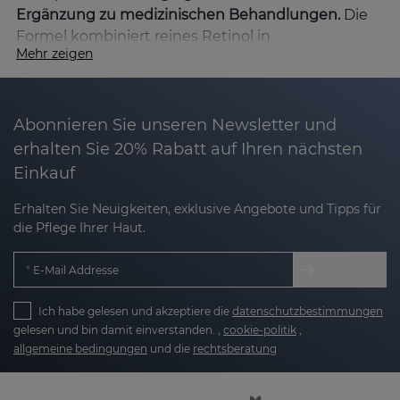
Ergänzung zu medizinischen Behandlungen.
Die
Formel kombiniert reines Retinol in
Mehr zeigen
unterschiedlichen Konzentrationen mit Anti-
Aging-Wirkstoffen wie Glykoprotein aus der
Antarktis, Antioxidantien wie Vitamin C und
Feuchtigkeitsspendern wie Hyaluronsäure. Diese
Abonnieren Sie unseren Newsletter und
Wirkstoffsynergie bekämpft wirksam die Zeichen
erhalten Sie 20% Rabatt auf Ihren nächsten
der Hautalterung und verbessert Hautstruktur,
Einkauf
Hautunreinheiten und Festigkeit.
Erhalten Sie Neuigkeiten, exklusive Angebote und Tipps für
Warum RETISES wählen?
die Pflege Ihrer Haut.
RETISES wurde entwickelt, um mehrere
E-Mail Addresse
Hautprobleme zu behandeln:
Ich habe gelesen und akzeptiere die
datenschutzbestimmungen
Reduziert Fältchen und feine Linien
: Retinol
gelesen und bin damit einverstanden. ,
cookie-politik
,
allgemeine bedingungen
und die
rechtsberatung
stimuliert die Kollagenproduktion, glättet
vorhandene Fältchen und beugt der
Entstehung neuer Fältchen vor.