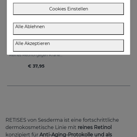
Cookies Einstellen
Alle Ablehnen
In den Warenkorb
Alle Akzeptieren
RETISES 0.05 Augencreme
Reines Retinol gegen Krähenfüße
€ 37,95
RETISES von Sesderma ist eine fortschrittliche
dermokosmetische Linie mit
reines Retinol
konzipiert für
Anti-Aging-Protokolle und als