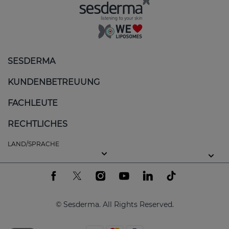
Gleicht den Hautton aus und reduziert
Flecken
: Vitamin C hilft, Flecken aufzuhellen
und den Hautton auszugleichen. Verbessert
Elastizität und Festigkeit: Die
SESDERMA
Wirkstoffkombination stärkt die Hautstruktur
und sorgt für ein glatteres und jugendlicheres
KUNDENBETREUUNG
Aussehen.
FACHLEUTE
Tiefenhydratation
: Hyaluronsäure pflegt die
Haut und stärkt die Barrierefunktion.
RECHTLICHES
LAND/SPRACHE
Ausgewählte Produkte der RETISES-Linie
RETISES 0,25 % regenerierende Anti-Falten-
Creme
© Sesderma. All Rights Reserved.
RETISES Regenerierende Anti-Falten-Creme
Ist
Ideal für trockene oder feuchtigkeitsarme Haut
Mit