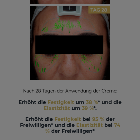
Nach 28 Tagen der Anwendung der Creme
:
Erhöht die
Festigkeit
um
38 %
* und die
Elastizität
um
39 %
*.
Erhöht die
Festigkeit
bei
95 %
der
Freiwilligen* und die
Elastizität
bei
74
%
der Freiwilligen*