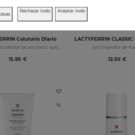
Rechazar todo
Aceptar todo
okies
RRIN Colutorio Diario
Enjuague bucodental de uso diario que mantiene en estado óptimo la cavidad bucal
Gel limpiador de m
15.95 €
12.50 €