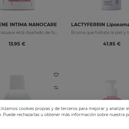
IENE INTIMA NANOCARE
Este gel extrasuave está diseñado de forma específica para la higiene íntima diaria de la zona genital femenina.
13.95 €
41.95 €
lizamos cookies propias y de terceros para mejorar y analizar e
e. Puede rechazarlas u obtener más información sobre nuestra po