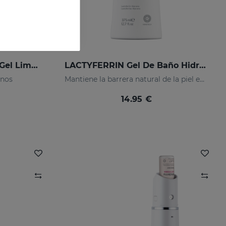
LACTYFERRIN CLASSIC Gel Limpiador De Manos 250ml
LACTYFERRIN Gel De Baño Hidratante Dermoprotector 375 Ml
anos
Mantiene la barrera natural de la piel en perfecto estado
14.95 €