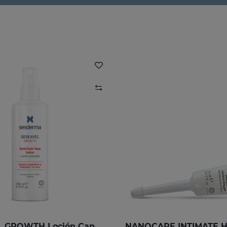
SESKAVEL GROWTH Loción Capilar Anticaída