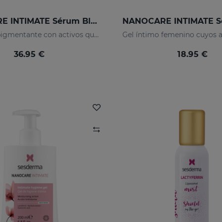
NANOCARE INTIMATE Sérum Blanqueante
Sérum despigmentante con activos que mejoran el tono y la apariencia de la zona íntima.
36.95 €
18.95 €