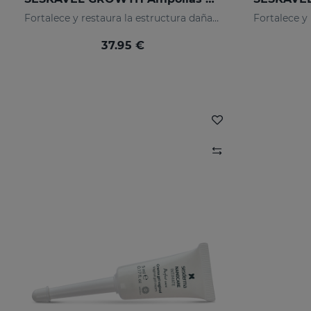
Fortalece y restaura la estructura dañada de los cabellos frágiles y débiles, activando su crecimiento.
37.95 €