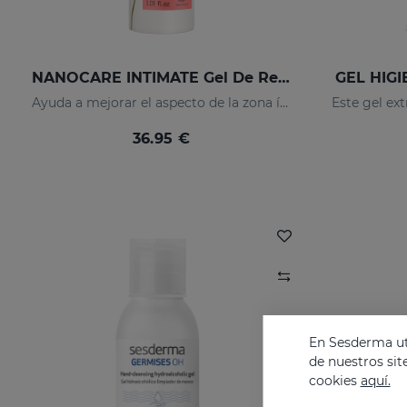
NANOCARE INTIMATE Gel De Rejuvenecimiento Genital
GEL HIG
Ayuda a mejorar el aspecto de la zona íntima femenina
36.95 €
En Sesderma uti
de nuestros sit
cookies
aquí.