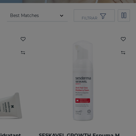
FILTRAR
NANOCARE INTIMATE Hidratante Íntimo 6X 5ML
SESKAVEL GROWTH Espuma Mulberry