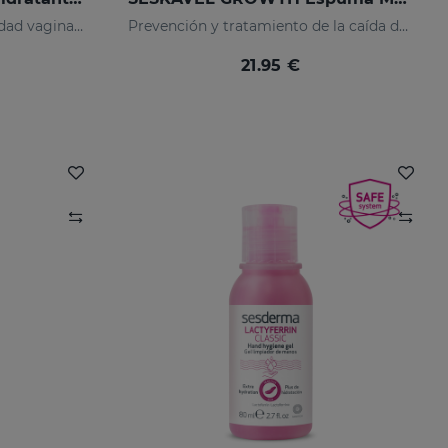
Tratamiento contra la sequedad vaginal. Humecta y lubrica de forma inmediata y duradera.
Prevención y tratamiento de la caída del cabello
21.95 €