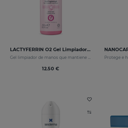
LACTYFERRIN O2 Gel Limpiador De Manos 250ml
Gel limpiador de manos que mantiene la barrera natural de la piel en perfecto estado.
12.50 €