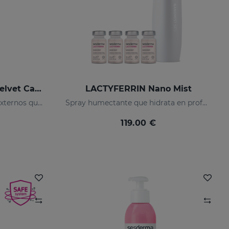
NANOCARE INTIMATE Velvet Care Gel Hidratante De Genitales Externos
LACTYFERRIN Nano Mist
Gel hidratante de genitales externos que mantiene la zona íntima suave e hidratada.
Spray humectante que hidrata en profundidad, manteniendo en perfecto estado la piel (barrera natural)
119.00 €