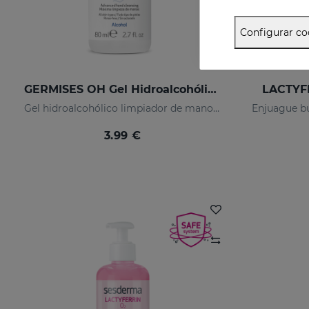
Configurar co
GERMISES OH Gel Hidroalcohólico De Manos 80ml
LACTYFE
Gel hidroalcohólico limpiador de manos con Alcohol
3.99 €