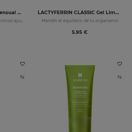
NANOCARE INTIMATE Sensual Care
LACTYFERRIN CLASSIC Gel Limpiador De Manos 80ml
Gel íntimo femenino cuyos activos ayudan a incrementar la sensibilidad de la zona íntima.
Mantén el equilibrio de tu organismo
5.95 €