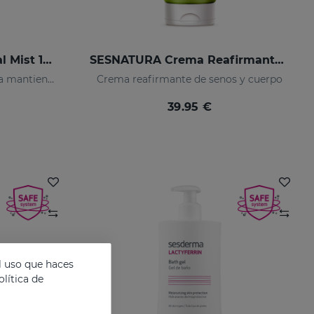
LACTYFERRIN Liposomal Mist 100ml
SESNATURA Crema Reafirmante Senos Y Cuerpo
Bruma que hidrata la piel y la mantiene en perfecto estado
Crema reafirmante de senos y cuerpo
39.95 €
l uso que haces
lítica de