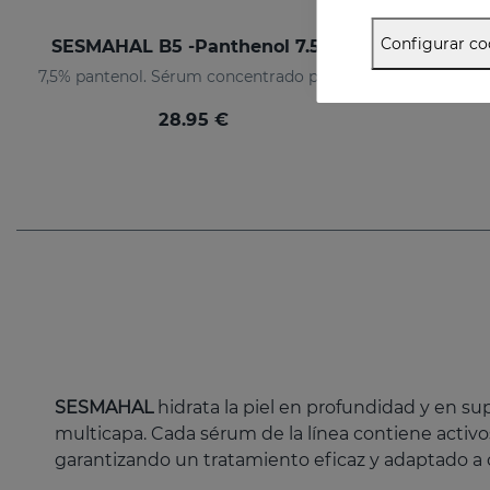
Configurar co
SESMAHAL B5 -Panthenol 7.5%
7,5% pantenol. Sérum concentrado protector
EGCG. Séru
28.95 €
SESMAHAL
hidrata la piel en profundidad y en s
multicapa. Cada sérum de la línea contiene activ
garantizando un tratamiento eficaz y adaptado a