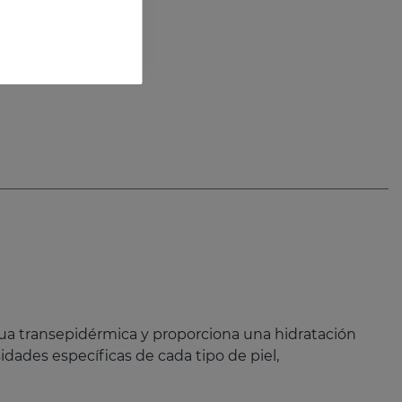
l 0.15%
0,15% retinol. Sérum concentrado renovador
gua transepidérmica y proporciona una hidratación
dades específicas de cada tipo de piel,