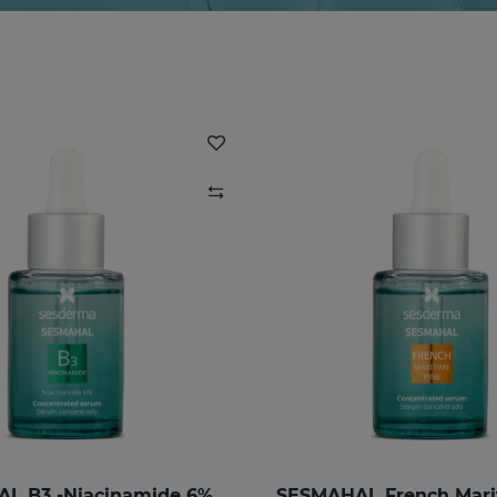
L B3 -Niacinamide 6%
SESMAHAL French Mari