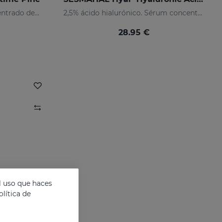
Pino marítimo. Sérum concentrado despigmentante
2,5% ácido hialurónico. Sérum concentrado rellenador
28.95 €
l uso que haces
lítica de