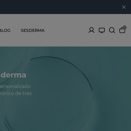
0
BLOG
SESDERMA
esderma
personalizado
rónico de tres