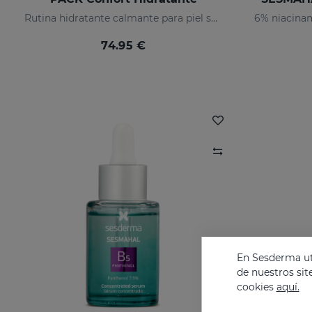
Rutina hidratante calmante para piel seca o sensibilizada
74.95 €
En Sesderma uti
de nuestros sit
cookies
aquí.