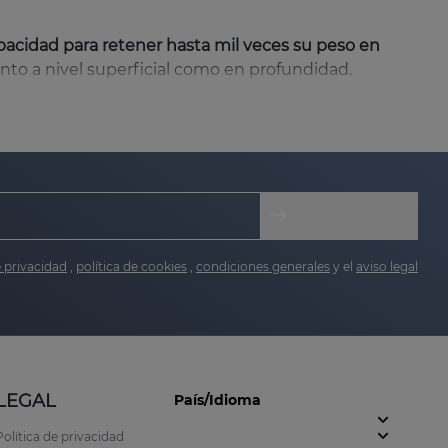
pacidad para retener hasta mil veces su peso en
anto a nivel superficial como en profundidad.
ando la pérdida de agua transepidérmica.
ducción de colágeno y mejorando la elasticidad.
alurónico endógeno y suavizar visiblemente las
e privacidad
,
política de cookies
,
condiciones generales
y el
aviso legal
s capas superficiales como en las más profundas
LEGAL
País/Idioma
Política de privacidad