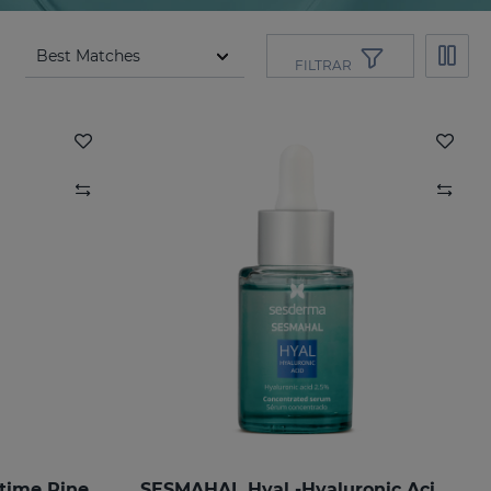
FILTRAR
time Pine
SESMAHAL Hyal -Hyaluronic Acid 2.5%