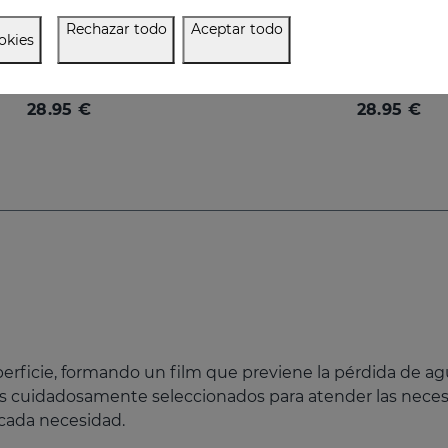
Rechazar todo
Aceptar todo
okies
SESMAHAL EGCG -Epigallocatechin Gallate
SESMAHAL R -Retino
m concentrado antioxidante
28.95 €
28.95 €
uperficie, formando un film que previene la pérdida de a
os cuidadosamente seleccionados para atender las necesi
 cada necesidad.