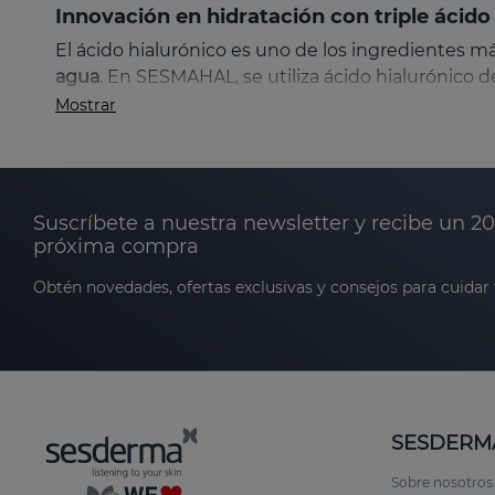
Innovación en hidratación con triple ácido
El ácido hialurónico es uno de los ingredientes m
agua
. En SESMAHAL, se utiliza ácido hialurónico 
Mostrar
Ácido hialurónico de alto peso molecular: for
Ácido hialurónico de bajo peso molecular: p
Suscríbete a nuestra newsletter y recibe un 2
Ácido hialurónico hidrolizado: alcanza las c
próxima compra
arrugas.
Obtén novedades, ofertas exclusivas y consejos para cuidar t
Esta combinación de diferentes tamaños de molécu
de la piel, ofreciendo un efecto hidratante inmedi
Beneficios clave de SESMAHAL para
SESDERM
Hidratación profunda y duradera
Sobre nosotros