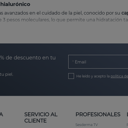
 hialurónico
ás avanzados en el cuidado de la piel, conocido por su
ca
de 3 pesos moleculares, lo que permite una hidratación t
ma un film protector sobre la superficie de la piel, evit
enetra más profundamente en la piel, estimulando la pro
0% de descuento en tu
apas más profundas para promover la síntesis de ácido hi
Email
u piel.
He leído y acepto la
política d
las permite que el ácido hialurónico actúe tanto en la
ato y duradero.
 todo tipo de piel
A
SERVICIO AL
PROFESIONALES
CLIENTE
Sesderma TV