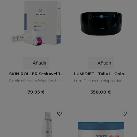
Añadir
Añadir
SKIN ROLLER Seskavel 10ml
LUMIDIET - Talla L- Color Negro
Doble efecto exfoliación & eficacia
LumiDiet es un dispositivo portatil que te ayuda a quemar grasa
79.95 €
350.00 €