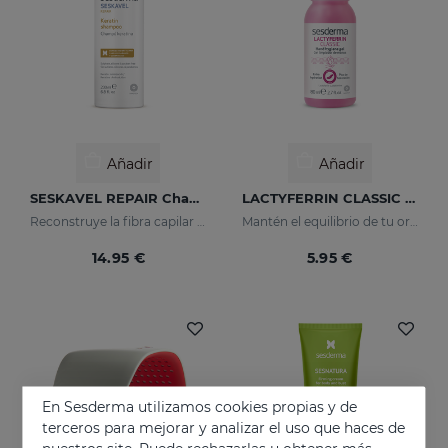
Añadir
Añadir
SESKAVEL REPAIR Champú Keratina
LACTYFERRIN CLASSIC Gel Limpiador De Manos 80ml
Reconstruye la fibra capilar y evita el encrespamiento.
Mantén el equilibrio de tu organismo
14.95 €
5.95 €
En Sesderma utilizamos cookies propias y de
terceros para mejorar y analizar el uso que haces de