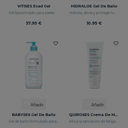
VITISES Ecad Gel
HIDRALOE Gel De Baño
Gel liposomado para pieles hipopigmentadas
Hidrata, alivia y protege tu piel
57.95 €
10.95 €
Añadir
Añadir
BABYSES Gel De Baño
QUIROSES Crema De Masaje
Gel de baño formulado para limpiar con suavidad la piel del bebé diariamente, aportando una sensación de bienestar natural.
Alivia la sensación de fatiga tras el esfuerzo físico, proporcionando una agradable sensación de bienestar.