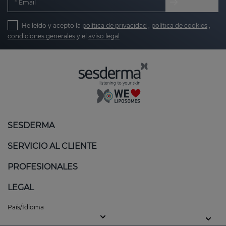
Email
He leído y acepto la
política de privacidad
,
política de cookies
,
condiciones generales
y el
aviso legal
SESDERMA
SERVICIO AL CLIENTE
PROFESIONALES
LEGAL
País/Idioma