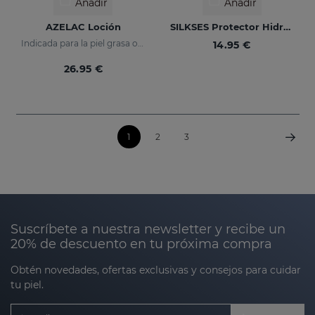
Añadir
Añadir
AZELAC Loción
SILKSES Protector Hidratante Cutáneo 30 Ml
Indicada para la piel grasa o con tendencia acneica
14.95 €
26.95 €
1
2
3
Suscríbete a nuestra newsletter y recibe un
20% de descuento en tu próxima compra
Obtén novedades, ofertas exclusivas y consejos para cuidar
tu piel.