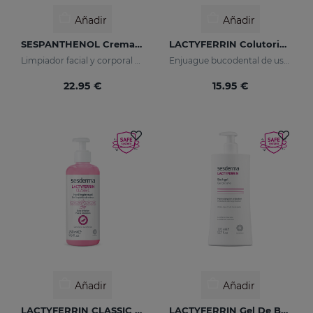
Añadir
Añadir
SESPANTHENOL Crema Espumosa Sin Jabón
LACTYFERRIN Colutorio Diario
Limpiador facial y corporal para pieles sensibles que han sufrido agresiones
Enjuague bucodental de uso diario que mantiene en estado óptimo la cavidad bucal
22.95 €
15.95 €
Añadir
Añadir
LACTYFERRIN CLASSIC Gel Limpiador De Manos 250ml
LACTYFERRIN Gel De Baño Hidratante Dermoprotector 375 Ml