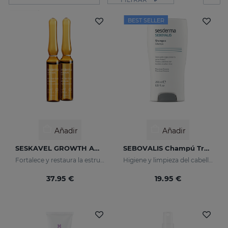
BEST SELLER
Añadir
Añadir
SESKAVEL GROWTH Ampollas Anticaída
SEBOVALIS Champú Tratante
Fortalece y restaura la estructura dañada de los cabellos frágiles y débiles, activando su crecimiento.
Higiene y limpieza del cabello y cuero cabelludo
37.95 €
19.95 €