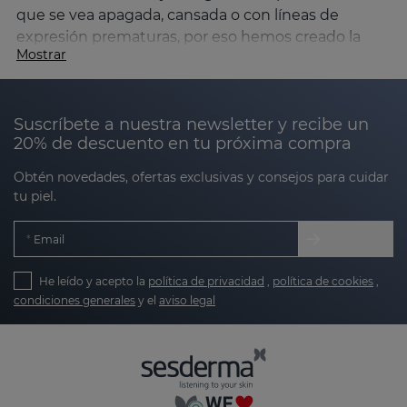
que se vea apagada, cansada o con líneas de
expresión prematuras, por eso hemos creado la
Mostrar
línea SESGEN 32.
¿Qué es SESGEN 32 y para quién está
indicada?
Suscríbete a nuestra newsletter y recibe un
20% de descuento en tu próxima compra
Basada en la
cronocosmética
y en la
activación de
genes clave que intervienen en la regulación de los
Obtén novedades, ofertas exclusivas y consejos para cuidar
ritmos circadianos
, SESGEN 32 está especialmente
tu piel.
indicada para
prevenir y tratar los primeros signos
del envejecimiento
. SESGEN 32 está pensada para
Email
pieles que empiezan a notar:
He leído y acepto la
política de privacidad
,
política de cookies
,
condiciones generales
y el
aviso legal
Primeras arrugas y líneas de expresión.
Falta de luminosidad o aspecto cansado.
Pérdida de firmeza y elasticidad.