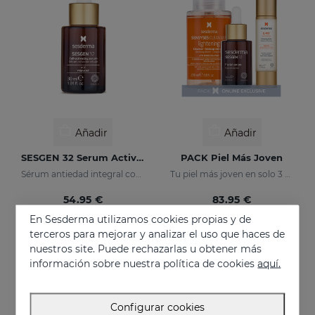
Añadir
Añadir
SESGEN 32 Serum Activador Celular
PACK Piel Más Joven
Sérum antiedad integral con activos avanzados
Tu piel más joven en solo 3 pasos
54.95 €
83.95 €
En Sesderma utilizamos cookies propias y de
terceros para mejorar y analizar el uso que haces de
nuestros site. Puede rechazarlas u obtener más
información sobre nuestra política de cookies
aquí.
Configurar cookies