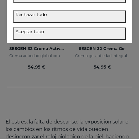
Rechazar todo
Aceptar todo
Añadir
Añadir
SESGEN 32 Crema Activadora Celular
SESGEN 32 Crema Gel
Crema antiedad global con activos avanzados
Crema gel antiedad integral con activos avanzados
54.95 €
54.95 €
El estrés, la falta de descanso, la exposición solar o
los cambios en los ritmos de vida pueden
desincronizar el reloj biológico de la piel, haciendo