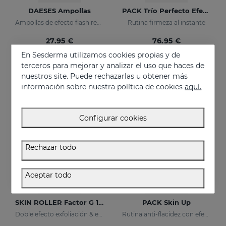
DAESES Ampollas
PACK Trío Perfecto Efecto Lifting
Ampollas de efecto flash reafirmante
Rutina firmeza al instante
27.95 €
76.95 €
En Sesderma utilizamos cookies propias y de
terceros para mejorar y analizar el uso que haces de
nuestros site. Puede rechazarlas u obtener más
EXCLUSIVO ONLINE
información sobre nuestra política de cookies
aquí.
Configurar cookies
Rechazar todo
Aceptar todo
Añadir
Añadir
SKIN ROLLER Factor G 10ml
PACK Skin Up
Doble efecto exfoliación & eficacia
Rutina anti-flacidez con efecto tensor inmediato