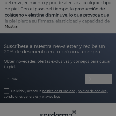
del envejecimiento y puede afectar a cualquier tipo
de piel. Con el paso del tiempo,
la producción de
colágeno y elastina disminuye, lo que provoca que
la piel pierda su firmeza, elasticidad y capacidad de
Mostrar
regeneración.
En
Sesderma
, contamos con una
amplia gama de productos específicos que ayudan
a combatir la flacidez y mejorar la elasticidad de la
Suscríbete a nuestra newsletter y recibe un
piel, proporcionando resultados visibles y
20% de descuento en tu próxima compra
duraderos.
Obtén novedades, ofertas exclusivas y consejos para cuidar
¿Qué causa la flacidez facial?
tu piel.
La flacidez facial es una
consecuencia natural del
envejecimiento, pero también puede verse
Email
acelerada
por factores como la exposición excesiva
al sol, el tabaco, el estrés oxidativo, factores
He leído y acepto la
política de privacidad
,
política de cookies
,
genéticos y hábitos alimenticios poco saludables,
condiciones generales
y el
aviso legal
entre otros. La flacidez facial suele manifestarse
más visiblemente en ciertas zonas del rostro donde
la piel es más fina,
principalmente en áreas como el