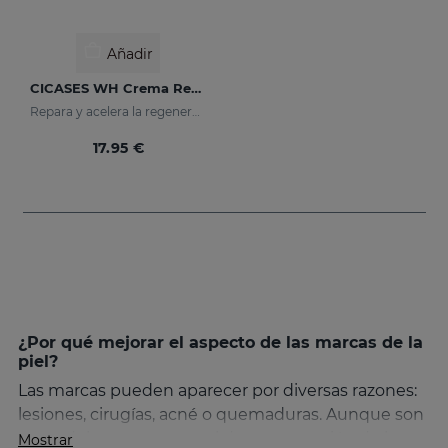
Añadir
CICASES WH Crema Reparadora
Repara y acelera la regeneración de la piel
17.95 €
¿Por qué mejorar el aspecto de las marcas de la
piel?
Las marcas pueden aparecer por diversas razones:
lesiones, cirugías, acné o quemaduras. Aunque son
parte del proceso natural de regeneración de la
Mostrar