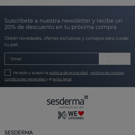
piel, su apariencia puede generar incomodidad
estética. Por eso, en Sesderma hemos desarrollado
productos diseñados para ayudar a mejorar la
Suscríbete a nuestra newsletter y recibe un
textura, suavizar irregularidades y unificar el tono
20% de descuento en tu próxima compra
de las zonas con marcas.
Obtén novedades, ofertas exclusivas y consejos para cuidar
tu piel.
Nuestros productos están diseñados para:
Email
Favorecer la regeneración de la piel:
He leído y acepto la
política de privacidad
,
política de cookies
,
estimulando el proceso natural de renovación
condiciones generales
y el
aviso legal
celular.
Aclarar y suavizar la textura:
reduciendo la
apariencia de marcas rugosas o abultadas.
Unificar el tono:
minimizando las marcas de
hiperpigmentación o enrojecimiento.
SESDERMA