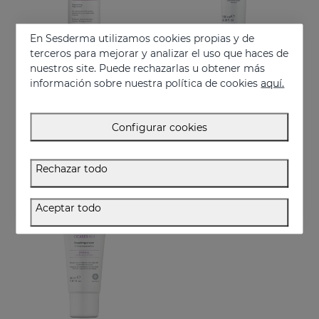
En Sesderma utilizamos cookies propias y de
terceros para mejorar y analizar el uso que haces de
nuestros site. Puede rechazarlas u obtener más
información sobre nuestra política de cookies
aquí.
Añadir
Añadir
SESPANTHENOL Tónico Limpiador
SILKSES Protector Hidratante Cutáneo 100 Ml
Configurar cookies
Limpiador facial y corporal para pieles sensibles que han sufrido agresiones
24.95 €
19.95 €
Rechazar todo
Aceptar todo