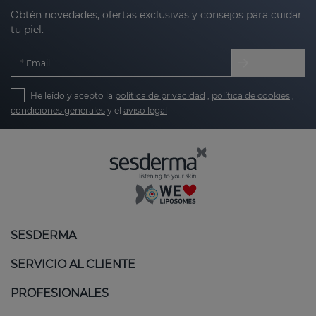
Obtén novedades, ofertas exclusivas y consejos para cuidar
tu piel.
Email
He leído y acepto la
política de privacidad
,
política de cookies
,
condiciones generales
y el
aviso legal
SESDERMA
SERVICIO AL CLIENTE
PROFESIONALES