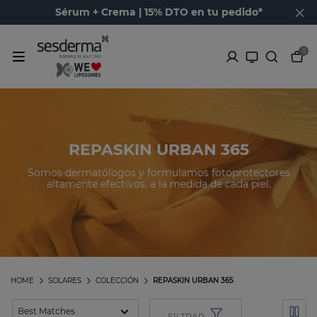
Sérum + Crema | 15% DTO en tu pedido*
0
REPASKIN URBAN 365
Somos dermatólogos y formulamos fotoprotectores
altamente efectivos, a la medida de cada piel.
HOME
SOLARES
COLECCIÓN
REPASKIN URBAN 365
FILTRAR