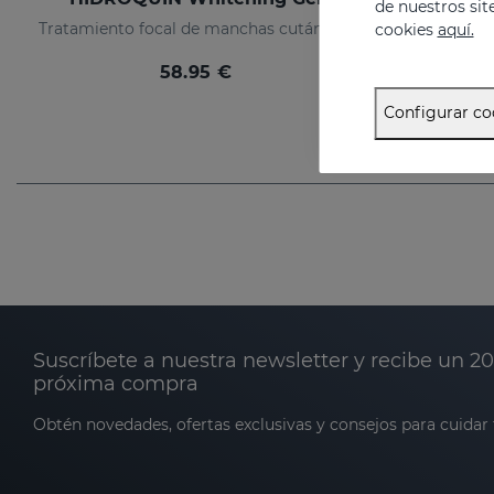
de nuestros sit
Tratamiento focal de manchas cutáneas severas
cookies
aquí.
58.95 €
Configurar co
Suscríbete a nuestra newsletter y recibe un 2
próxima compra
Obtén novedades, ofertas exclusivas y consejos para cuidar t