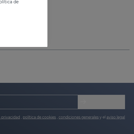
lítica de
e privacidad
,
política de cookies
,
condiciones generales
y el
aviso legal