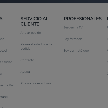
A
SERVICIO AL
PROFESIONALES
CLIENTE
Sesderma TV
Anular pedido
rano
Soy farmacia
Revisa el estado de tu
pedido
otech
Soy dermatólogo
Contacto
 calidad
Ayuda
a
Promociones activas
erma Bali
errano