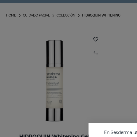
HOME
CUIDADO FACIAL
COLECCIÓN
HIDROQUIN WHITENING
En Sesderma uti
HIDROQUIN Whitening Gel