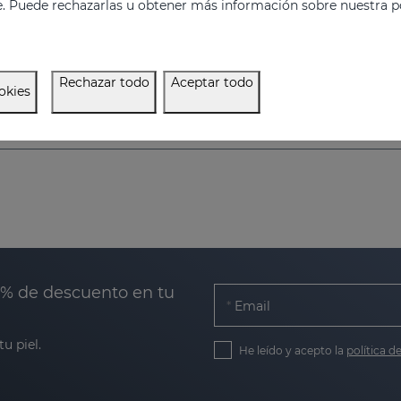
e. Puede rechazarlas u obtener más información sobre nuestra po
Rechazar todo
Aceptar todo
okies
0% de descuento en tu
Email
u piel.
He leído y acepto la
política d