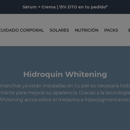
Sérum + Crema | 15% DTO en tu pedido*
CUIDADO CORPORAL
SOLARES
NUTRICIÓN
PACKS
Hidroquin Whitening
manchas ya están instaladas en tu piel es necesaria toda
ante para mejorar su apariencia. Gracias a la tecnologí
Whitening actúa sobre el melasma e hiperpigmentacione