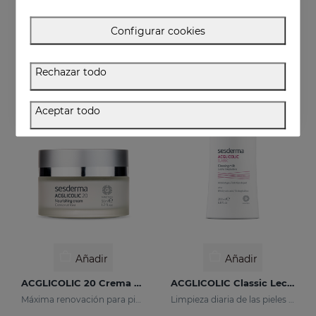
ACGLICOLIC S Gel
ACGLICOLIC 20 Crema Hidratante SPF 15
Configurar cookies
Renueva tu piel con niveles de eficacia nunca antes alcanzados
Renueva tu piel con niveles de eficacia nunca antes alcanzados
52.95 €
54.95 €
Rechazar todo
Aceptar todo
Añadir
Añadir
ACGLICOLIC 20 Crema Nutritiva
ACGLICOLIC Classic Leche Limpiadora
Máxima renovación para pieles maduras
Limpieza diaria de las pieles maduras.