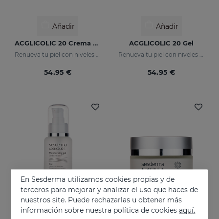
Añadir
Añadir
ACGLICOLIC 20 Crema Gel
ACGLICOLIC 20 Gel
Renueva tu piel con niveles de eficacia nunca antes alcanzados
Renueva tu piel con niveles de eficacia nunca antes alcanzados
54.95 €
54.95 €
En Sesderma utilizamos cookies propias y de
terceros para mejorar y analizar el uso que haces de
nuestros site. Puede rechazarlas u obtener más
información sobre nuestra política de cookies
aquí.
Añadir
Añadir