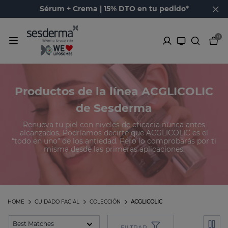
Sérum + Crema | 15% DTO en tu pedido*
0
Productos de la línea ACGLICOLIC
de Sesderma
Renueva tu piel con niveles de eficacia nunca antes
alcanzados. Podríamos decirte que ACGLICOLIC es el
“todo en uno” de los antiedad. Pero lo comprobarás por ti
misma desde las primeras aplicaciones.
HOME
CUIDADO FACIAL
COLECCIÓN
ACGLICOLIC
FILTRAR