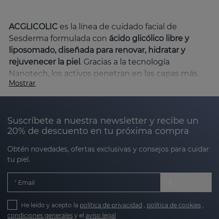
ACGLICOLIC
es la línea de cuidado facial de
Sesderma formulada con
ácido glicólico libre y
liposomado, diseñada para renovar, hidratar y
rejuvenecer la piel
. Gracias a la tecnología
Nanotech, los activos penetran en las capas más
Mostrar
profundas de la epidermis, asegurando una eficacia
máxima con alta tolerancia.
Beneficios clave de la línea ACGLICOLIC
Suscríbete a nuestra newsletter y recibe un
20% de descuento en tu próxima compra
Obtén novedades, ofertas exclusivas y consejos para cuidar
Renovación celular
: el ácido glicólico exfolia
tu piel.
suavemente, eliminando células muertas y
estimulando la regeneración.
Email
Hidratación profunda
: ingredientes como el
He leído y acepto la
política de privacidad
,
política de cookies
,
ácido hialurónico y la vitamina E mantienen la
condiciones generales
y el
aviso legal
piel hidratada y suave.