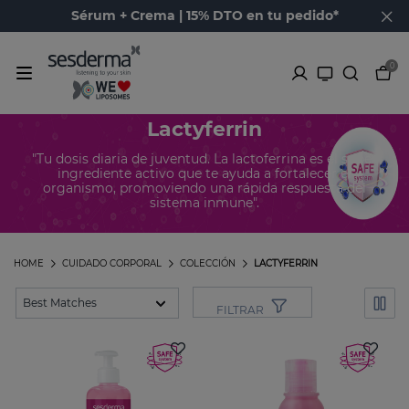
Sérum + Crema | 15% DTO en tu pedido*
0
Lactyferrin
"Tu dosis diaria de juventud. La lactoferrina es el super
ingrediente activo que te ayuda a fortalecer el
organismo, promoviendo una rápida respuesta del
sistema inmune".
HOME
CUIDADO CORPORAL
COLECCIÓN
LACTYFERRIN
FILTRAR