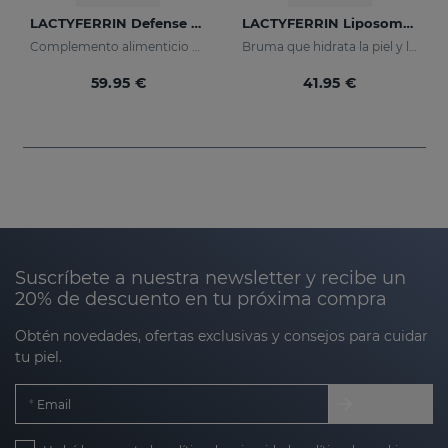
LACTYFERRIN Defense Forte 500ml
LACTYFERRIN Liposomal Mist 100ml
Complemento alimenticio con lactoferrina encapsulada
Bruma que hidrata la piel y la mantiene en perfecto estado
59.95 €
41.95 €
Suscríbete a nuestra newsletter y recibe un
20% de descuento en tu próxima compra
Obtén novedades, ofertas exclusivas y consejos para cuidar
tu piel.
Email