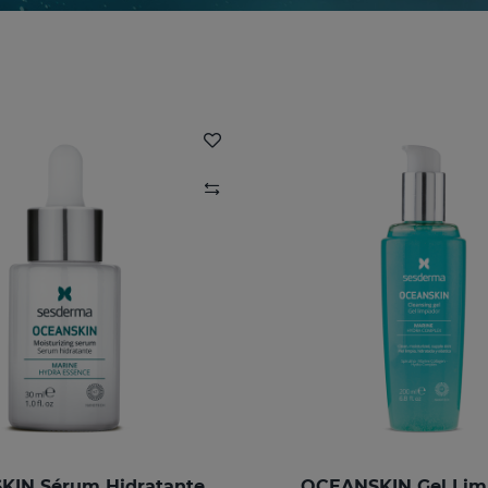
IN Sérum Hidratante
OCEANSKIN Gel Lim