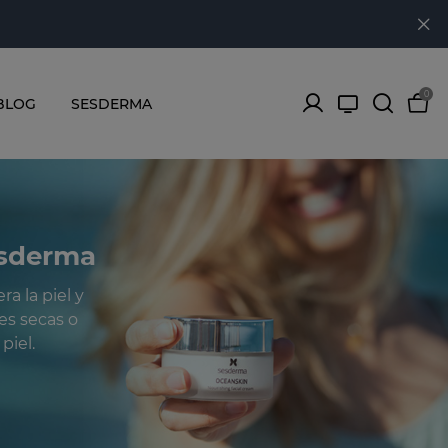
0
BLOG
SESDERMA
esderma
a la piel y
es secas o
piel.