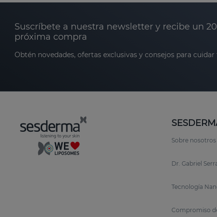
Suscríbete a nuestra newsletter y recibe un 2
próxima compra
Obtén novedades, ofertas exclusivas y consejos para cuidar t
SESDERM
Sobre nosotros
Dr. Gabriel Ser
Tecnología Nan
Compromiso de