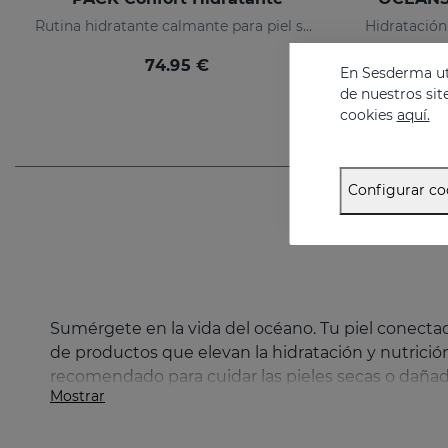
Rutina hidratante calmante para piel seca o sensibilizada
74.95 €
En Sesderma uti
de nuestros sit
cookies
aquí.
Configurar co
Sumérgete en la vida del océano. Tu piel conectad
de productos que elevan la hidratación y nutrició
recomendado para cuidar las pieles secas o dañadas
Mostrar