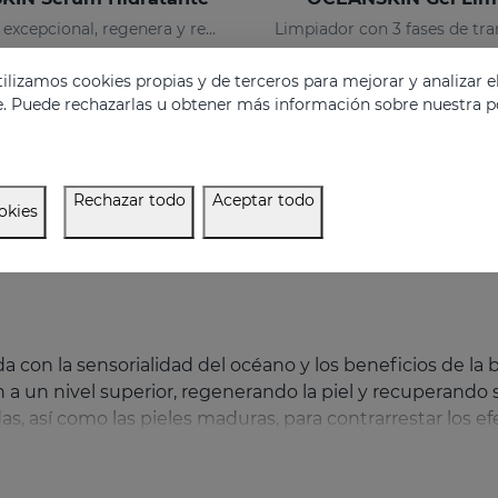
Hidratación excepcional, regenera y recupera la elasticidad de la piel
50.95 €
18.50 €
lizamos cookies propias y de terceros para mejorar y analizar e
e. Puede rechazarlas u obtener más información sobre nuestra po
Rechazar todo
Aceptar todo
okies
a con la sensorialidad del océano y los beneficios de la
n a un nivel superior, regenerando la piel y recuperando 
, así como las pieles maduras, para contrarrestar los efe