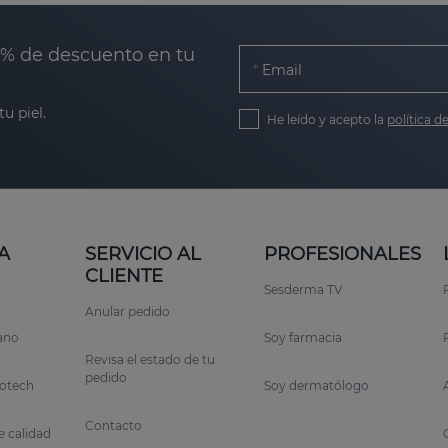
0% de descuento en tu
Email
u piel.
He leído y acepto la
política d
A
SERVICIO AL
PROFESIONALES
CLIENTE
Sesderma TV
Anular pedido
rano
Soy farmacia
Revisa el estado de tu
pedido
otech
Soy dermatólogo
Contacto
 calidad