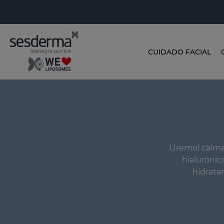
CUIDADO FACIAL
Uremol calma 
hialurónic
hidratar