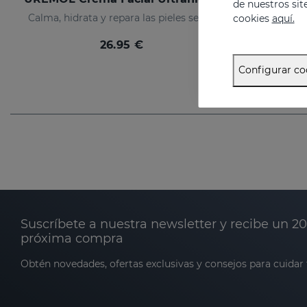
de nuestros sit
Calma, hidrata y repara las pieles secas
cookies
aquí.
26.95 €
Configurar co
Suscríbete a nuestra newsletter y recibe un 2
próxima compra
Obtén novedades, ofertas exclusivas y consejos para cuidar t