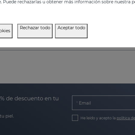
e. Puede rechazarlas u obtener más información sobre nuestra po
Rechazar todo
Aceptar todo
okies
0% de descuento en tu
Email
u piel.
He leído y acepto la
política d