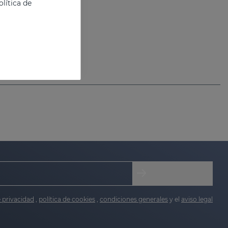
lítica de
e privacidad
,
política de cookies
,
condiciones generales
y el
aviso legal