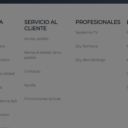
A
SERVICIO AL
PROFESIONALES
CLIENTE
Sesderma TV
Anular pedido
rano
Soy farmacia
Revisa el estado de tu
pedido
otech
Soy dermatólogo
Contacto
 calidad
Ayuda
a
Promociones activas
erma Bali
errano