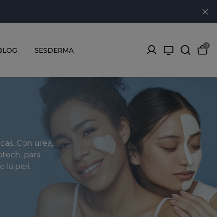
0
BLOG
SESDERMA
cas. Con urea,
otech, para
 la piel.