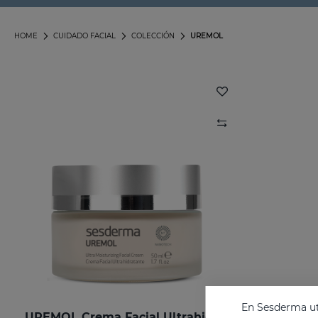
HOME
CUIDADO FACIAL
COLECCIÓN
UREMOL
En Sesderma uti
UREMOL Crema Facial Ultrahidratante