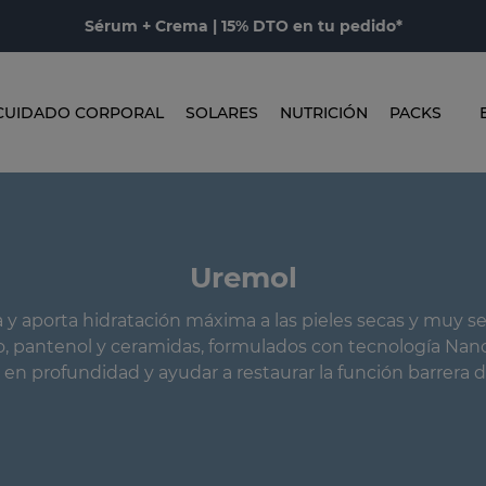
Sérum + Crema | 15% DTO en tu pedido*
CUIDADO CORPORAL
SOLARES
NUTRICIÓN
PACKS
Uremol
y aporta hidratación máxima a las pieles secas y muy se
o, pantenol y ceramidas, formulados con tecnología Nan
 en profundidad y ayudar a restaurar la función barrera de