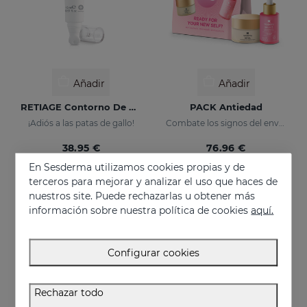
Añadir
Añadir
RETIAGE Contorno De Ojos
PACK Antiedad
¡Adiós a las patas de gallo!
Combate los signos del envejecimiento
38.95 €
76.96 €
En Sesderma utilizamos cookies propias y de
terceros para mejorar y analizar el uso que haces de
nuestros site. Puede rechazarlas u obtener más
EXCLUSIVO ONLINE
información sobre nuestra política de cookies
aquí.
Configurar cookies
Rechazar todo