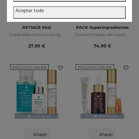
Aceptar todo
Añadir
Añadir
RETIAGE Mist
PACK Superingredientes
Implacable contra las arrugas, delicado con tu piel
Rutina completa de máxima hidratación, luminosidad y acción antiedad.
27.95 €
74.95 €
EXCLUSIVO ONLINE
EXCLUSIVO ONLINE
Añadir
Añadir