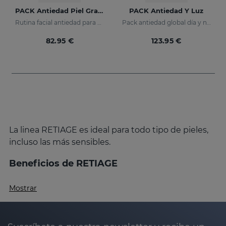
PACK Antiedad Piel Grasa
PACK Antiedad Y Luz
Rutina facial antiedad para piel grasa y mixta
Pack antiedad global día y noche
82.95 €
123.95 €
La linea RETIAGE es ideal para todo tipo de pieles,
incluso las más sensibles.
Beneficios de RETIAGE
Acción antiedad integral:
Mostrar
RETIAGE
ha sido diseñado para proporcionar una
acción antiedad integral que
previene y corrige los